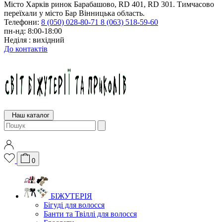
Місто Харків ринок Барабашово, RD 401, RD 301. Тимчасово
переїхали у місто Бар Вінницька область.
Телефони:
8 (050) 028-80-71
8 (063) 518-59-60
пн-нд: 8:00-18:00
Неділя : вихідний
До контактів
Наш каталог
0
БІЖУТЕРІЯ
Бігуді для волосся
Банти та Твіллі для волосся