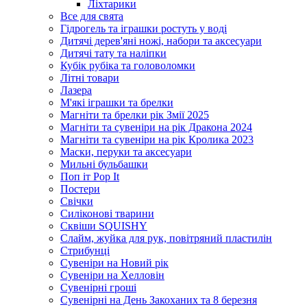
Ліхтарики
Все для свята
Гідрогель та іграшки ростуть у воді
Дитячі дерев'яні ножі, набори та аксесуари
Дитячі тату та наліпки
Кубік рубіка та головоломки
Літні товари
Лазера
М'які іграшки та брелки
Магніти та брелки рік Змії 2025
Магніти та сувеніри на рік Дракона 2024
Магніти та сувеніри на рік Кролика 2023
Маски, перуки та аксесуари
Мильні бульбашки
Поп іт Pop It
Постери
Свічки
Силіконові тварини
Сквіши SQUISHY
Слайм, жуйка для рук, повітряний пластилін
Стрибунці
Сувеніри на Новий рік
Сувеніри на Хелловін
Сувенірні гроші
Сувенірні на День Закоханих та 8 березня