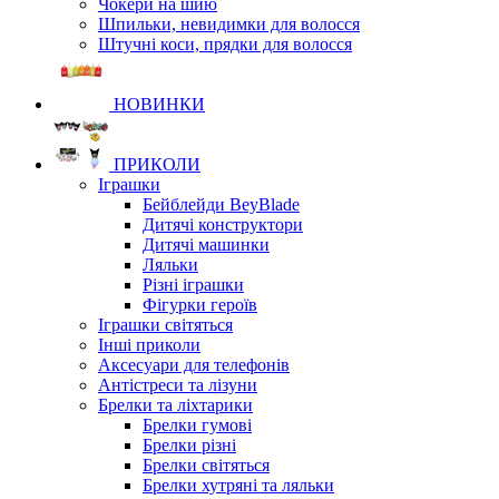
Чокери на шию
Шпильки, невидимки для волосся
Штучні коси, прядки для волосся
НОВИНКИ
ПРИКОЛИ
Іграшки
Бейблейди BeyBlade
Дитячі конструктори
Дитячі машинки
Ляльки
Різні іграшки
Фігурки героїв
Іграшки світяться
Інші приколи
Аксесуари для телефонів
Антістреси та лізуни
Брелки та ліхтарики
Брелки гумові
Брелки різні
Брелки світяться
Брелки хутряні та ляльки