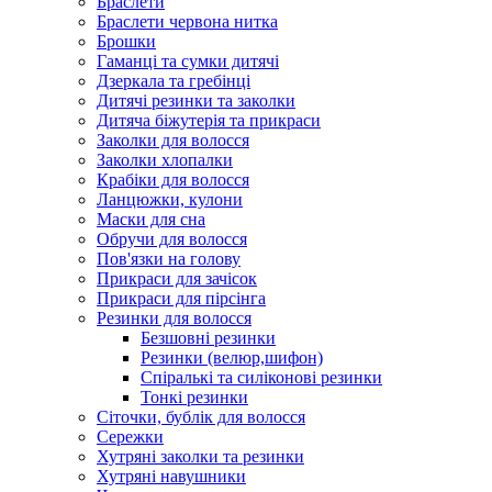
Браслети
Браслети червона нитка
Брошки
Гаманці та сумки дитячі
Дзеркала та гребінці
Дитячі резинки та заколки
Дитяча біжутерія та прикраси
Заколки для волосся
Заколки хлопалки
Крабіки для волосся
Ланцюжки, кулони
Маски для сна
Обручи для волосся
Пов'язки на голову
Прикраси для зачісок
Прикраси для пірсінга
Резинки для волосся
Безшовні резинки
Резинки (велюр,шифон)
Спіралькі та силіконові резинки
Тонкі резинки
Сіточки, бублік для волосся
Сережки
Хутряні заколки та резинки
Хутряні навушники