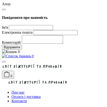
Array
Повідомити про наявність
Ім'я
Електронна пошта
Коментарій
Відправити
0
0
0
Про нас
Оплата і доставка
Контакти