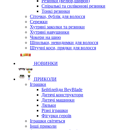
Резинки (велюр,шифон)
Спіралькі та силіконові резинки
Тонкі резинки
Сіточки, бублік для волосся
Сережки
Хутряні заколки та резинки
Хутряні навушники
Чокери на шию
Шпильки, невидимки для волосся
Штучні коси, прядки для волосся
НОВИНКИ
ПРИКОЛИ
Іграшки
Бейблейди BeyBlade
Дитячі конструктори
Дитячі машинки
Ляльки
Різні іграшки
Фігурки героїв
Іграшки світяться
Інші приколи