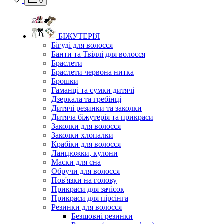
0
БІЖУТЕРІЯ
Бігуді для волосся
Банти та Твіллі для волосся
Браслети
Браслети червона нитка
Брошки
Гаманці та сумки дитячі
Дзеркала та гребінці
Дитячі резинки та заколки
Дитяча біжутерія та прикраси
Заколки для волосся
Заколки хлопалки
Крабіки для волосся
Ланцюжки, кулони
Маски для сна
Обручи для волосся
Пов'язки на голову
Прикраси для зачісок
Прикраси для пірсінга
Резинки для волосся
Безшовні резинки