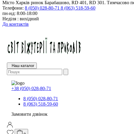
Місто Харків ринок Барабашово, RD 401, RD 301. Тимчасово пе
Телефони:
8 (050) 028-80-71
8 (063) 518-59-60
пн-нд: 8:00-18:00
Неділя : вихідний
До контактів
Наш каталог
+38 (050) 028-80-71
8 (050) 028-80-71
8 (063) 518-59-60
Замовити дзвінок