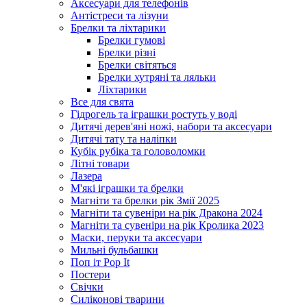
Аксесуари для телефонів
Антістреси та лізуни
Брелки та ліхтарики
Брелки гумові
Брелки різні
Брелки світяться
Брелки хутряні та ляльки
Ліхтарики
Все для свята
Гідрогель та іграшки ростуть у воді
Дитячі дерев'яні ножі, набори та аксесуари
Дитячі тату та наліпки
Кубік рубіка та головоломки
Літні товари
Лазера
М'які іграшки та брелки
Магніти та брелки рік Змії 2025
Магніти та сувеніри на рік Дракона 2024
Магніти та сувеніри на рік Кролика 2023
Маски, перуки та аксесуари
Мильні бульбашки
Поп іт Pop It
Постери
Свічки
Силіконові тварини