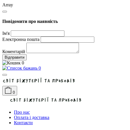
Array
Повідомити про наявність
Ім'я
Електронна пошта
Коментарій
Відправити
0
0
0
Про нас
Оплата і доставка
Контакти