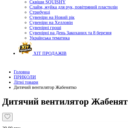
Сквіши SQUISHY
Слайм, жуйка для рук, повітряний пластилін
Стрибунці
Сувеніри на Новий рік
Сувеніри на Хелловін
Сувенірні гроші
Сувенірні на День Закоханих та 8 березня
Українська тематика
ХІТ ПРОДАЖІВ
Головна
ПРИКОЛИ
Літні товари
Дитячий вентилятор Жабенятко
Дитячий вентилятор Жабенят