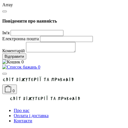
Array
Повідомити про наявність
Ім'я
Електронна пошта
Коментарій
Відправити
0
0
0
Про нас
Оплата і доставка
Контакти