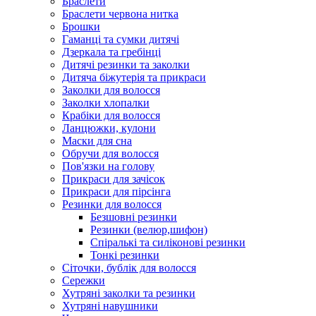
Браслети
Браслети червона нитка
Брошки
Гаманці та сумки дитячі
Дзеркала та гребінці
Дитячі резинки та заколки
Дитяча біжутерія та прикраси
Заколки для волосся
Заколки хлопалки
Крабіки для волосся
Ланцюжки, кулони
Маски для сна
Обручи для волосся
Пов'язки на голову
Прикраси для зачісок
Прикраси для пірсінга
Резинки для волосся
Безшовні резинки
Резинки (велюр,шифон)
Спіралькі та силіконові резинки
Тонкі резинки
Сіточки, бублік для волосся
Сережки
Хутряні заколки та резинки
Хутряні навушники