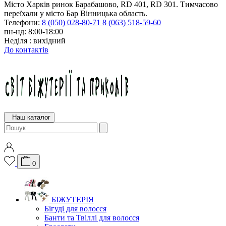
Місто Харків ринок Барабашово, RD 401, RD 301. Тимчасово
переїхали у місто Бар Вінницька область.
Телефони:
8 (050) 028-80-71
8 (063) 518-59-60
пн-нд: 8:00-18:00
Неділя : вихідний
До контактів
Наш каталог
0
БІЖУТЕРІЯ
Бігуді для волосся
Банти та Твіллі для волосся