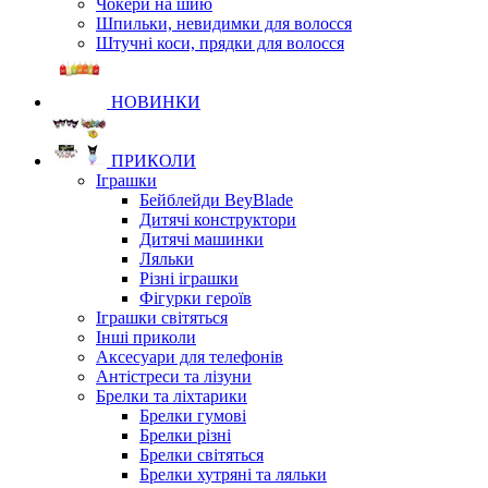
Чокери на шию
Шпильки, невидимки для волосся
Штучні коси, прядки для волосся
НОВИНКИ
ПРИКОЛИ
Іграшки
Бейблейди BeyBlade
Дитячі конструктори
Дитячі машинки
Ляльки
Різні іграшки
Фігурки героїв
Іграшки світяться
Інші приколи
Аксесуари для телефонів
Антістреси та лізуни
Брелки та ліхтарики
Брелки гумові
Брелки різні
Брелки світяться
Брелки хутряні та ляльки