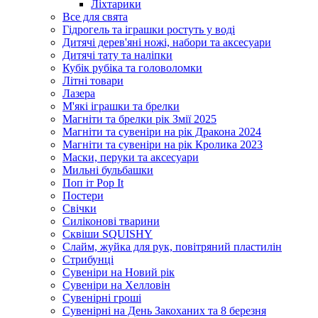
Ліхтарики
Все для свята
Гідрогель та іграшки ростуть у воді
Дитячі дерев'яні ножі, набори та аксесуари
Дитячі тату та наліпки
Кубік рубіка та головоломки
Літні товари
Лазера
М'які іграшки та брелки
Магніти та брелки рік Змії 2025
Магніти та сувеніри на рік Дракона 2024
Магніти та сувеніри на рік Кролика 2023
Маски, перуки та аксесуари
Мильні бульбашки
Поп іт Pop It
Постери
Свічки
Силіконові тварини
Сквіши SQUISHY
Слайм, жуйка для рук, повітряний пластилін
Стрибунці
Сувеніри на Новий рік
Сувеніри на Хелловін
Сувенірні гроші
Сувенірні на День Закоханих та 8 березня