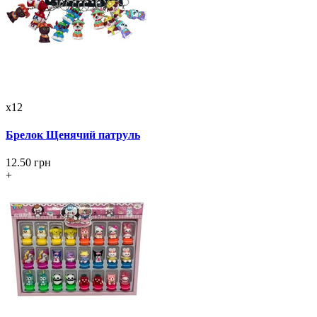
x12
Брелок Щенячий патруль
12.50 грн
+