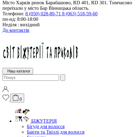
Місто Харків ринок Барабашово, RD 401, RD 301. Тимчасово
переїхали у місто Бар Вінницька область.
Телефони:
8 (050) 028-80-71
8 (063) 518-59-60
пн-нд: 8:00-18:00
Неділя : вихідний
До контактів
Наш каталог
0
БІЖУТЕРІЯ
Бігуді для волосся
Банти та Твіллі для волосся