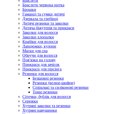
Браслети
Браслети червона нитка
Брошки
Гаманці та сумки дитячі
Дзеркала та гребінці
Дитячі резинки та заколки
Дитяча біжутерія та прикраси
Заколки для волосся
Заколки хлопалки
Крабіки для волосся
Ланцюжки, кулони
Маски для сна
Обручи для волосся
Пов'язки на голову
Прикраси для зачісок
Прикраси для пірсінга
Резинки для волосся
Безшовні резинки
Резинки (велюр,шифон)
Спіралькі та силіконові резинки
Тонкі резинки
Сіточки, бублік для волосся
Сережки
Хутряні заколки та резинки
Хутряні навушники