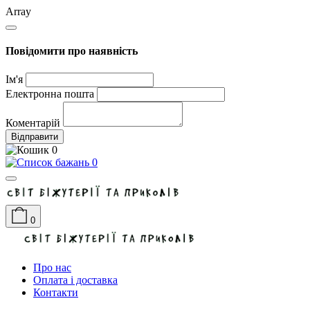
Array
Повідомити про наявність
Ім'я
Електронна пошта
Коментарій
Відправити
0
0
0
Про нас
Оплата і доставка
Контакти