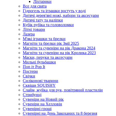
Ліхтарики
Все для свята
Гідрогель та іграшки ростуть у воді
Дитячі дерев'яні ножі, набори та аксесуари
Дитячі тату та наліпки
Кубік рубіка та головоломки
Літні товари
Лазера
М'які іграшки та брелки
Магніти та брелки рік Змії 2025
Магніти та сувеніри на рік Дракона 2024
Магніти та сувеніри на рік Кролика 2023
Маски, перуки та аксесуари
Мильні бульбашки
Поп іт Pop It
Постери
Свічки
Силіконові тварини
Сквіши SQUISHY
Слайм, жуйка для рук, повітряний пластилін
Стрибунці
Сувеніри на Новий рік
Сувеніри на Хелловін
Сувенірні гроші
Сувенірні на День Закоханих та 8 березня