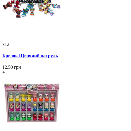
x12
Брелок Щенячий патруль
12.50 грн
+