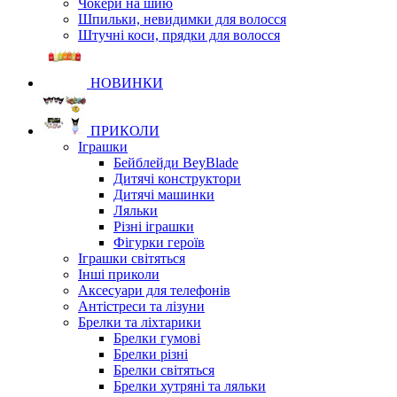
Чокери на шию
Шпильки, невидимки для волосся
Штучні коси, прядки для волосся
НОВИНКИ
ПРИКОЛИ
Іграшки
Бейблейди BeyBlade
Дитячі конструктори
Дитячі машинки
Ляльки
Різні іграшки
Фігурки героїв
Іграшки світяться
Інші приколи
Аксесуари для телефонів
Антістреси та лізуни
Брелки та ліхтарики
Брелки гумові
Брелки різні
Брелки світяться
Брелки хутряні та ляльки