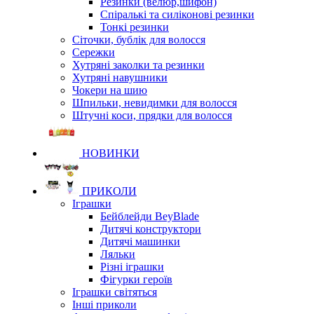
Резинки (велюр,шифон)
Спіралькі та силіконові резинки
Тонкі резинки
Сіточки, бублік для волосся
Сережки
Хутряні заколки та резинки
Хутряні навушники
Чокери на шию
Шпильки, невидимки для волосся
Штучні коси, прядки для волосся
НОВИНКИ
ПРИКОЛИ
Іграшки
Бейблейди BeyBlade
Дитячі конструктори
Дитячі машинки
Ляльки
Різні іграшки
Фігурки героїв
Іграшки світяться
Інші приколи