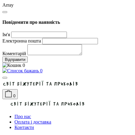
Array
Повідомити про наявність
Ім'я
Електронна пошта
Коментарій
Відправити
0
0
0
Про нас
Оплата і доставка
Контакти