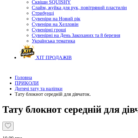
Сквіши SQUISHY
Слайм, жуйка для рук, повітряний пластилін
Стрибунці
Сувеніри на Новий рік
Сувеніри на Хелловін
Сувенірні гроші
Сувенірні на День Закоханих та 8 березня
Українська тематика
ХІТ ПРОДАЖІВ
Головна
ПРИКОЛИ
Дитячі тату та наліпки
Тату блокнот середній для дівчаток.
Тату блокнот середній для дів