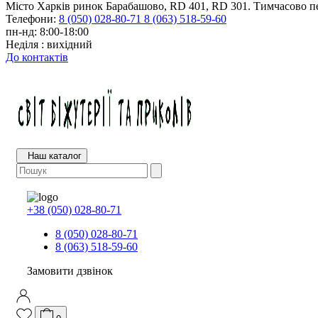
Місто Харків ринок Барабашово, RD 401, RD 301. Тимчасово пе
Телефони:
8 (050) 028-80-71
8 (063) 518-59-60
пн-нд: 8:00-18:00
Неділя : вихідний
До контактів
Наш каталог
+38 (050) 028-80-71
8 (050) 028-80-71
8 (063) 518-59-60
Замовити дзвінок