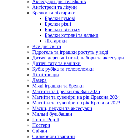
Аксесуари для телефонів
Антістреси та лізуни
Брелки та ліхтарики
Брелки гумові
Брелки різні
Брелки світяться
Брелки хутряні та ляльки
Ліхтарики
Все для свята
Гідрогель та іграшки ростуть у воді
Дитячі дерев'яні ножі, набори та аксесуари
Дитячі тату та наліпки
Кубік рубіка та головоломки
Літні товари
Лазера
М'які іграшки та брелки
Магніти та брелки рік Змії 2025
Магніти та сувеніри на рік Дракона 2024
Магніти та сувеніри на рік Кролика 2023
Маски, перуки та аксесуари
Мильні бульбашки
Поп іт Pop It
Постери
Свічки
Силіконові тварини