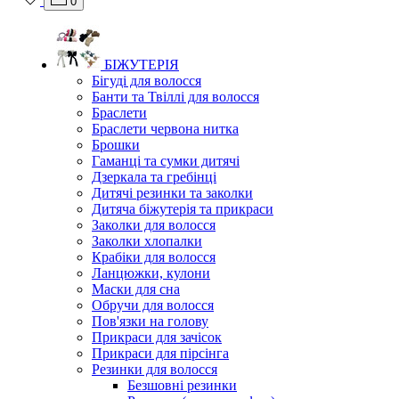
0
БІЖУТЕРІЯ
Бігуді для волосся
Банти та Твіллі для волосся
Браслети
Браслети червона нитка
Брошки
Гаманці та сумки дитячі
Дзеркала та гребінці
Дитячі резинки та заколки
Дитяча біжутерія та прикраси
Заколки для волосся
Заколки хлопалки
Крабіки для волосся
Ланцюжки, кулони
Маски для сна
Обручи для волосся
Пов'язки на голову
Прикраси для зачісок
Прикраси для пірсінга
Резинки для волосся
Безшовні резинки