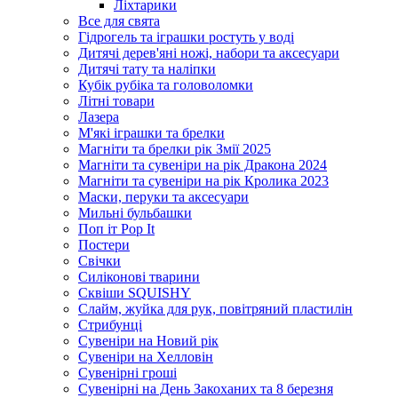
Ліхтарики
Все для свята
Гідрогель та іграшки ростуть у воді
Дитячі дерев'яні ножі, набори та аксесуари
Дитячі тату та наліпки
Кубік рубіка та головоломки
Літні товари
Лазера
М'які іграшки та брелки
Магніти та брелки рік Змії 2025
Магніти та сувеніри на рік Дракона 2024
Магніти та сувеніри на рік Кролика 2023
Маски, перуки та аксесуари
Мильні бульбашки
Поп іт Pop It
Постери
Свічки
Силіконові тварини
Сквіши SQUISHY
Слайм, жуйка для рук, повітряний пластилін
Стрибунці
Сувеніри на Новий рік
Сувеніри на Хелловін
Сувенірні гроші
Сувенірні на День Закоханих та 8 березня