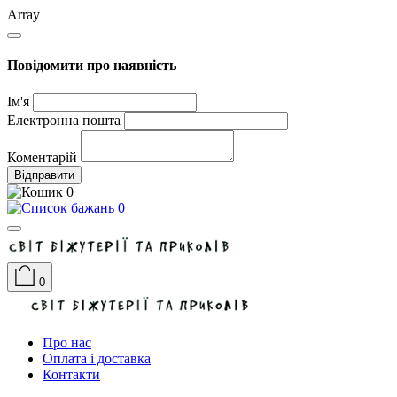
Array
Повідомити про наявність
Ім'я
Електронна пошта
Коментарій
Відправити
0
0
0
Про нас
Оплата і доставка
Контакти