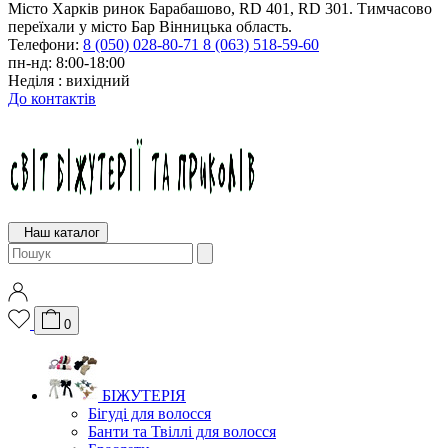
Місто Харків ринок Барабашово, RD 401, RD 301. Тимчасово
переїхали у місто Бар Вінницька область.
Телефони:
8 (050) 028-80-71
8 (063) 518-59-60
пн-нд: 8:00-18:00
Неділя : вихідний
До контактів
Наш каталог
0
БІЖУТЕРІЯ
Бігуді для волосся
Банти та Твіллі для волосся