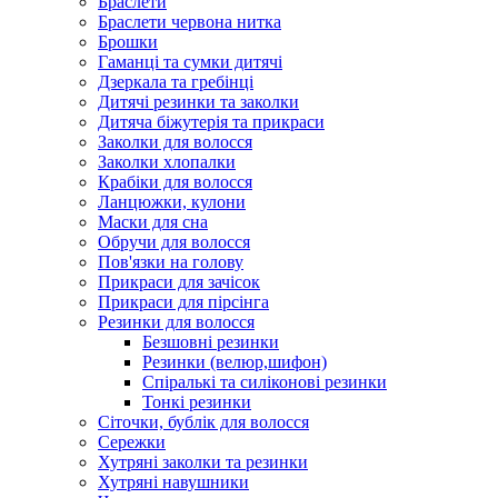
Браслети
Браслети червона нитка
Брошки
Гаманці та сумки дитячі
Дзеркала та гребінці
Дитячі резинки та заколки
Дитяча біжутерія та прикраси
Заколки для волосся
Заколки хлопалки
Крабіки для волосся
Ланцюжки, кулони
Маски для сна
Обручи для волосся
Пов'язки на голову
Прикраси для зачісок
Прикраси для пірсінга
Резинки для волосся
Безшовні резинки
Резинки (велюр,шифон)
Спіралькі та силіконові резинки
Тонкі резинки
Сіточки, бублік для волосся
Сережки
Хутряні заколки та резинки
Хутряні навушники