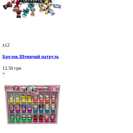
x12
Брелок Щенячий патруль
12.50 грн
+