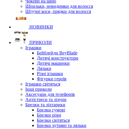
Чокери на шию
Шпильки, невидимки для волосся
Штучні коси, прядки для волосся
НОВИНКИ
ПРИКОЛИ
Іграшки
Бейблейди BeyBlade
Дитячі конструктори
Дитячі машинки
Ляльки
Різні іграшки
Фігурки героїв
Іграшки світяться
Інші приколи
Аксесуари для телефонів
Антістреси та лізуни
Брелки та ліхтарики
Брелки гумові
Брелки різні
Брелки світяться
Брелки хутряні та ляльки