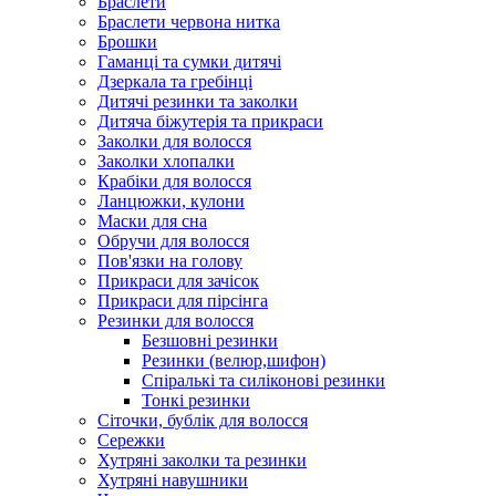
Браслети
Браслети червона нитка
Брошки
Гаманці та сумки дитячі
Дзеркала та гребінці
Дитячі резинки та заколки
Дитяча біжутерія та прикраси
Заколки для волосся
Заколки хлопалки
Крабіки для волосся
Ланцюжки, кулони
Маски для сна
Обручи для волосся
Пов'язки на голову
Прикраси для зачісок
Прикраси для пірсінга
Резинки для волосся
Безшовні резинки
Резинки (велюр,шифон)
Спіралькі та силіконові резинки
Тонкі резинки
Сіточки, бублік для волосся
Сережки
Хутряні заколки та резинки
Хутряні навушники