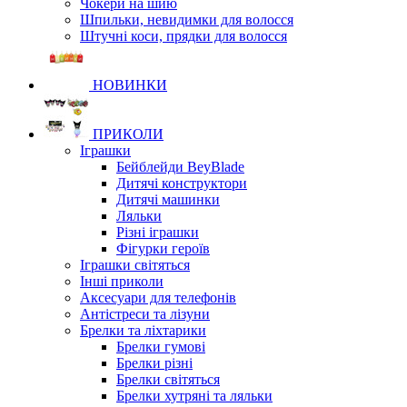
Чокери на шию
Шпильки, невидимки для волосся
Штучні коси, прядки для волосся
НОВИНКИ
ПРИКОЛИ
Іграшки
Бейблейди BeyBlade
Дитячі конструктори
Дитячі машинки
Ляльки
Різні іграшки
Фігурки героїв
Іграшки світяться
Інші приколи
Аксесуари для телефонів
Антістреси та лізуни
Брелки та ліхтарики
Брелки гумові
Брелки різні
Брелки світяться
Брелки хутряні та ляльки