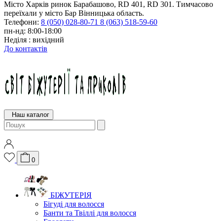
Місто Харків ринок Барабашово, RD 401, RD 301. Тимчасово
переїхали у місто Бар Вінницька область.
Телефони:
8 (050) 028-80-71
8 (063) 518-59-60
пн-нд: 8:00-18:00
Неділя : вихідний
До контактів
Наш каталог
0
БІЖУТЕРІЯ
Бігуді для волосся
Банти та Твіллі для волосся