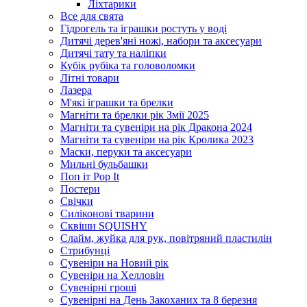
Ліхтарики
Все для свята
Гідрогель та іграшки ростуть у воді
Дитячі дерев'яні ножі, набори та аксесуари
Дитячі тату та наліпки
Кубік рубіка та головоломки
Літні товари
Лазера
М'які іграшки та брелки
Магніти та брелки рік Змії 2025
Магніти та сувеніри на рік Дракона 2024
Магніти та сувеніри на рік Кролика 2023
Маски, перуки та аксесуари
Мильні бульбашки
Поп іт Pop It
Постери
Свічки
Силіконові тварини
Сквіши SQUISHY
Слайм, жуйка для рук, повітряний пластилін
Стрибунці
Сувеніри на Новий рік
Сувеніри на Хелловін
Сувенірні гроші
Сувенірні на День Закоханих та 8 березня