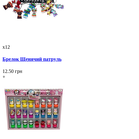
x12
Брелок Щенячий патруль
12.50 грн
+