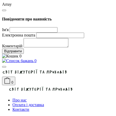
Array
Повідомити про наявність
Ім'я
Електронна пошта
Коментарій
Відправити
0
0
0
Про нас
Оплата і доставка
Контакти