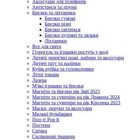
Аксесуари для телефонів
Антістреси та лізуни
Брелки та ліхтарики
Брелки гумові
Брелки різні
Брелки світяться
Брелки хутряні та ляльки
Ліхтарики
Все для свята
Гідрогель та іграшки ростуть у воді
Дитячі дерев'яні ножі, набори та аксесуари
Дитячі тату та наліпки
Кубік рубіка та головоломки
Літні товари
Лазера
М'які іграшки та брелки
Магніти та брелки рік Змії 2025
Магніти та сувеніри на рік Дракона 2024
Магніти та сувеніри на рік Кролика 2023
Маски, перуки та аксесуари
Мильні бульбашки
Поп іт Pop It
Постери
Свічки
Силіконові тварини