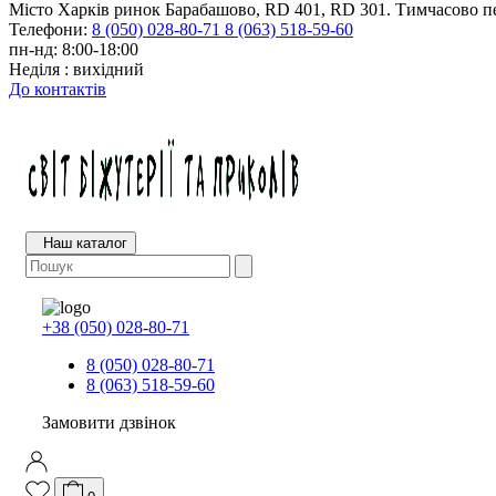
Місто Харків ринок Барабашово, RD 401, RD 301. Тимчасово пе
Телефони:
8 (050) 028-80-71
8 (063) 518-59-60
пн-нд: 8:00-18:00
Неділя : вихідний
До контактів
Наш каталог
+38 (050) 028-80-71
8 (050) 028-80-71
8 (063) 518-59-60
Замовити дзвінок