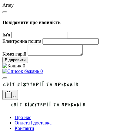
Array
Повідомити про наявність
Ім'я
Електронна пошта
Коментарій
Відправити
0
0
0
Про нас
Оплата і доставка
Контакти