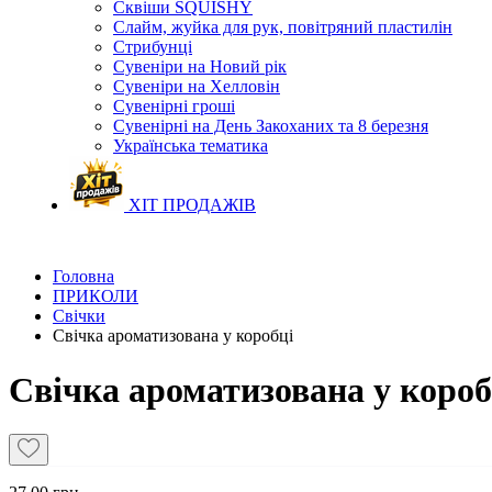
Сквіши SQUISHY
Слайм, жуйка для рук, повітряний пластилін
Стрибунці
Сувеніри на Новий рік
Сувеніри на Хелловін
Сувенірні гроші
Сувенірні на День Закоханих та 8 березня
Українська тематика
ХІТ ПРОДАЖІВ
Головна
ПРИКОЛИ
Свічки
Свічка ароматизована у коробці
Свічка ароматизована у короб