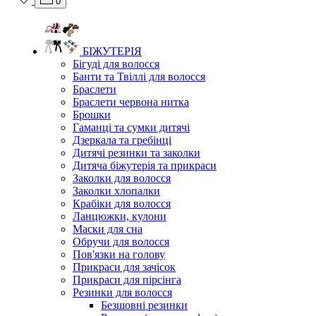
0
БІЖУТЕРІЯ
Бігуді для волосся
Банти та Твіллі для волосся
Браслети
Браслети червона нитка
Брошки
Гаманці та сумки дитячі
Дзеркала та гребінці
Дитячі резинки та заколки
Дитяча біжутерія та прикраси
Заколки для волосся
Заколки хлопалки
Крабіки для волосся
Ланцюжки, кулони
Маски для сна
Обручи для волосся
Пов'язки на голову
Прикраси для зачісок
Прикраси для пірсінга
Резинки для волосся
Безшовні резинки