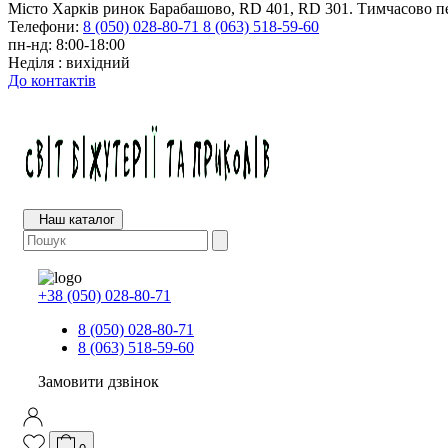
Місто Харків ринок Барабашово, RD 401, RD 301. Тимчасово пе
Телефони:
8 (050) 028-80-71
8 (063) 518-59-60
пн-нд: 8:00-18:00
Неділя : вихідний
До контактів
Наш каталог
+38 (050) 028-80-71
8 (050) 028-80-71
8 (063) 518-59-60
Замовити дзвінок