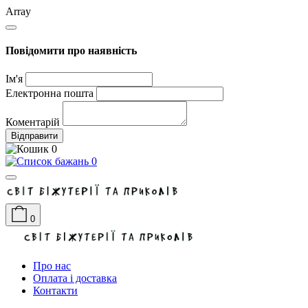
Array
Повідомити про наявність
Ім'я
Електронна пошта
Коментарій
Відправити
0
0
0
Про нас
Оплата і доставка
Контакти