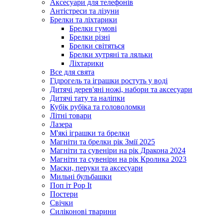
Аксесуари для телефонів
Антістреси та лізуни
Брелки та ліхтарики
Брелки гумові
Брелки різні
Брелки світяться
Брелки хутряні та ляльки
Ліхтарики
Все для свята
Гідрогель та іграшки ростуть у воді
Дитячі дерев'яні ножі, набори та аксесуари
Дитячі тату та наліпки
Кубік рубіка та головоломки
Літні товари
Лазера
М'які іграшки та брелки
Магніти та брелки рік Змії 2025
Магніти та сувеніри на рік Дракона 2024
Магніти та сувеніри на рік Кролика 2023
Маски, перуки та аксесуари
Мильні бульбашки
Поп іт Pop It
Постери
Свічки
Силіконові тварини