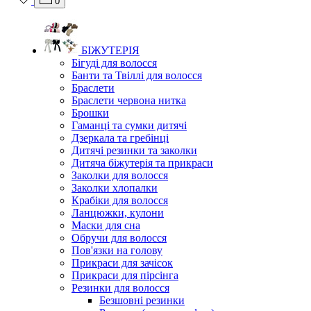
0
БІЖУТЕРІЯ
Бігуді для волосся
Банти та Твіллі для волосся
Браслети
Браслети червона нитка
Брошки
Гаманці та сумки дитячі
Дзеркала та гребінці
Дитячі резинки та заколки
Дитяча біжутерія та прикраси
Заколки для волосся
Заколки хлопалки
Крабіки для волосся
Ланцюжки, кулони
Маски для сна
Обручи для волосся
Пов'язки на голову
Прикраси для зачісок
Прикраси для пірсінга
Резинки для волосся
Безшовні резинки