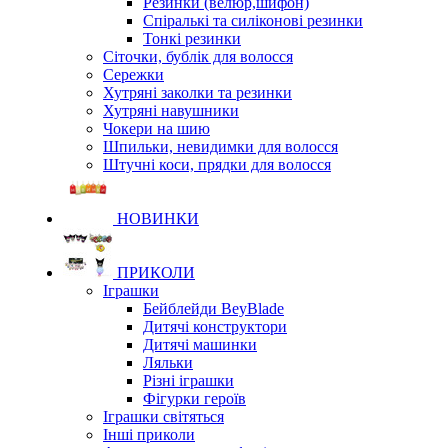
Резинки (велюр,шифон)
Спіралькі та силіконові резинки
Тонкі резинки
Сіточки, бублік для волосся
Сережки
Хутряні заколки та резинки
Хутряні навушники
Чокери на шию
Шпильки, невидимки для волосся
Штучні коси, прядки для волосся
НОВИНКИ
ПРИКОЛИ
Іграшки
Бейблейди BeyBlade
Дитячі конструктори
Дитячі машинки
Ляльки
Різні іграшки
Фігурки героїв
Іграшки світяться
Інші приколи