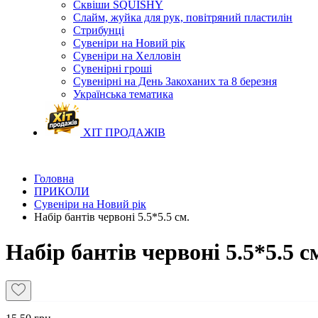
Сквіши SQUISHY
Слайм, жуйка для рук, повітряний пластилін
Стрибунці
Сувеніри на Новий рік
Сувеніри на Хелловін
Сувенірні гроші
Сувенірні на День Закоханих та 8 березня
Українська тематика
ХІТ ПРОДАЖІВ
Головна
ПРИКОЛИ
Сувеніри на Новий рік
Набір бантів червоні 5.5*5.5 см.
Набір бантів червоні 5.5*5.5 с