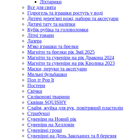
Ліхтарики
Все для свята
Гідрогель та іграшки ростуть у воді
Дитячі дерев'яні ножі, набори та аксесуари
Дитячі тату та наліпки
Кубік рубіка та головоломки
Літні товари
Лазера
М'які іграшки та брелки
Магніти та брелки рік Змії 2025
Магніти та сувеніри на рік Дракона 2024
Магніти та сувеніри на рік Кролика 2023
Маски, перуки та аксесуари
Мильні бульбашки
Поп іт Pop It
Постери
Свічки
Силіконові тварини
Сквіши SQUISHY
Слайм, жуйка для рук, повітряний пластилін
Стрибунці
Сувеніри на Новий рік
Сувеніри на Хелловін
Сувенірні гроші
Сувенірні на День Закоханих та 8 березня