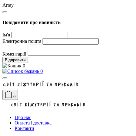
Array
Повідомити про наявність
Ім'я
Електронна пошта
Коментарій
Відправити
0
0
0
Про нас
Оплата і доставка
Контакти