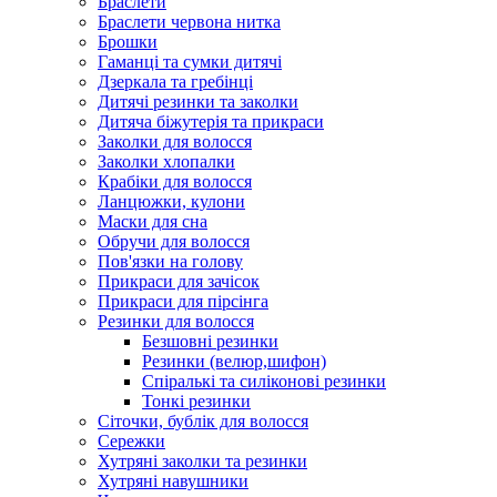
Браслети
Браслети червона нитка
Брошки
Гаманці та сумки дитячі
Дзеркала та гребінці
Дитячі резинки та заколки
Дитяча біжутерія та прикраси
Заколки для волосся
Заколки хлопалки
Крабіки для волосся
Ланцюжки, кулони
Маски для сна
Обручи для волосся
Пов'язки на голову
Прикраси для зачісок
Прикраси для пірсінга
Резинки для волосся
Безшовні резинки
Резинки (велюр,шифон)
Спіралькі та силіконові резинки
Тонкі резинки
Сіточки, бублік для волосся
Сережки
Хутряні заколки та резинки
Хутряні навушники