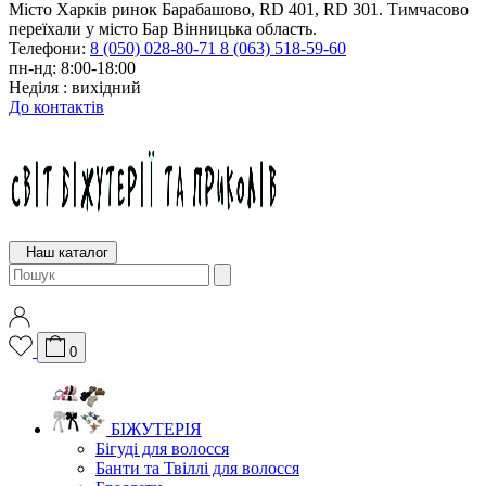
Місто Харків ринок Барабашово, RD 401, RD 301. Тимчасово
переїхали у місто Бар Вінницька область.
Телефони:
8 (050) 028-80-71
8 (063) 518-59-60
пн-нд: 8:00-18:00
Неділя : вихідний
До контактів
Наш каталог
0
БІЖУТЕРІЯ
Бігуді для волосся
Банти та Твіллі для волосся