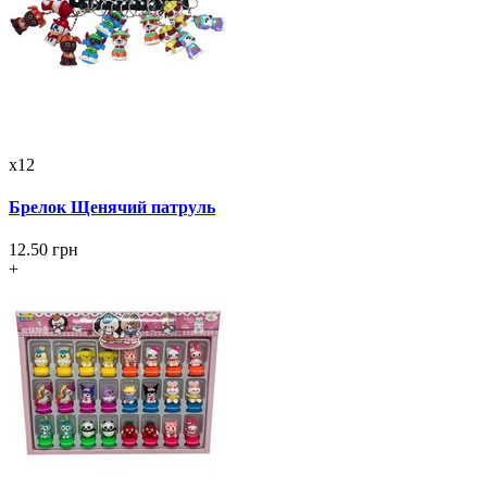
x12
Брелок Щенячий патруль
12.50 грн
+