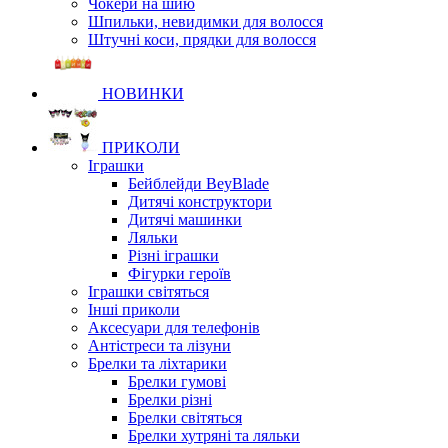
Чокери на шию
Шпильки, невидимки для волосся
Штучні коси, прядки для волосся
НОВИНКИ
ПРИКОЛИ
Іграшки
Бейблейди BeyBlade
Дитячі конструктори
Дитячі машинки
Ляльки
Різні іграшки
Фігурки героїв
Іграшки світяться
Інші приколи
Аксесуари для телефонів
Антістреси та лізуни
Брелки та ліхтарики
Брелки гумові
Брелки різні
Брелки світяться
Брелки хутряні та ляльки