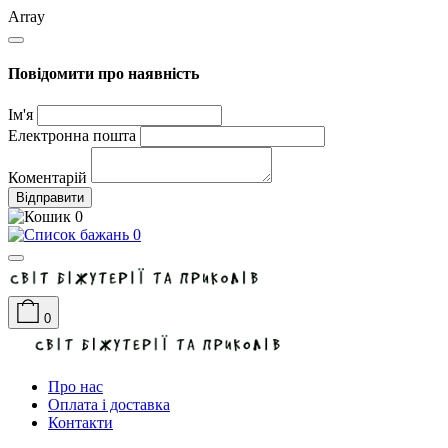
Array
Повідомити про наявність
Ім'я
Електронна пошта
Коментарій
Відправити
0
0
0
Про нас
Оплата і доставка
Контакти