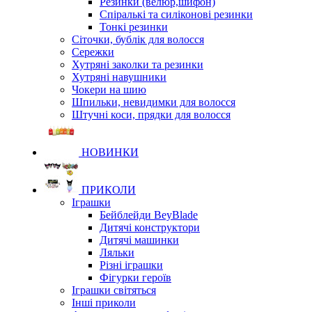
Резинки (велюр,шифон)
Спіралькі та силіконові резинки
Тонкі резинки
Сіточки, бублік для волосся
Сережки
Хутряні заколки та резинки
Хутряні навушники
Чокери на шию
Шпильки, невидимки для волосся
Штучні коси, прядки для волосся
НОВИНКИ
ПРИКОЛИ
Іграшки
Бейблейди BeyBlade
Дитячі конструктори
Дитячі машинки
Ляльки
Різні іграшки
Фігурки героїв
Іграшки світяться
Інші приколи