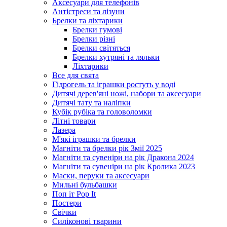
Аксесуари для телефонів
Антістреси та лізуни
Брелки та ліхтарики
Брелки гумові
Брелки різні
Брелки світяться
Брелки хутряні та ляльки
Ліхтарики
Все для свята
Гідрогель та іграшки ростуть у воді
Дитячі дерев'яні ножі, набори та аксесуари
Дитячі тату та наліпки
Кубік рубіка та головоломки
Літні товари
Лазера
М'які іграшки та брелки
Магніти та брелки рік Змії 2025
Магніти та сувеніри на рік Дракона 2024
Магніти та сувеніри на рік Кролика 2023
Маски, перуки та аксесуари
Мильні бульбашки
Поп іт Pop It
Постери
Свічки
Силіконові тварини