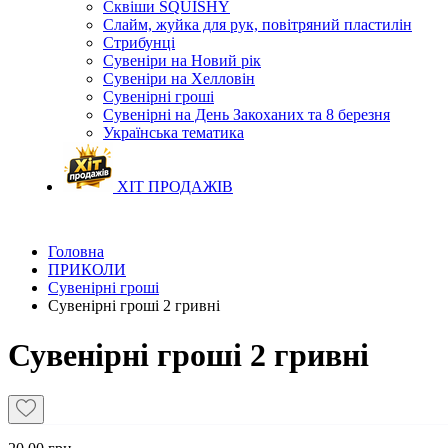
Сквіши SQUISHY
Слайм, жуйка для рук, повітряний пластилін
Стрибунці
Сувеніри на Новий рік
Сувеніри на Хелловін
Сувенірні гроші
Сувенірні на День Закоханих та 8 березня
Українська тематика
ХІТ ПРОДАЖІВ
Головна
ПРИКОЛИ
Сувенірні гроші
Сувенірні гроші 2 гривні
Сувенірні гроші 2 гривні