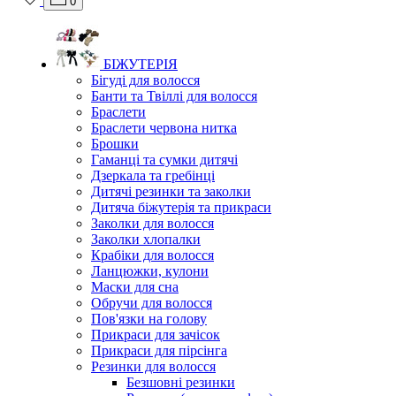
0
БІЖУТЕРІЯ
Бігуді для волосся
Банти та Твіллі для волосся
Браслети
Браслети червона нитка
Брошки
Гаманці та сумки дитячі
Дзеркала та гребінці
Дитячі резинки та заколки
Дитяча біжутерія та прикраси
Заколки для волосся
Заколки хлопалки
Крабіки для волосся
Ланцюжки, кулони
Маски для сна
Обручи для волосся
Пов'язки на голову
Прикраси для зачісок
Прикраси для пірсінга
Резинки для волосся
Безшовні резинки