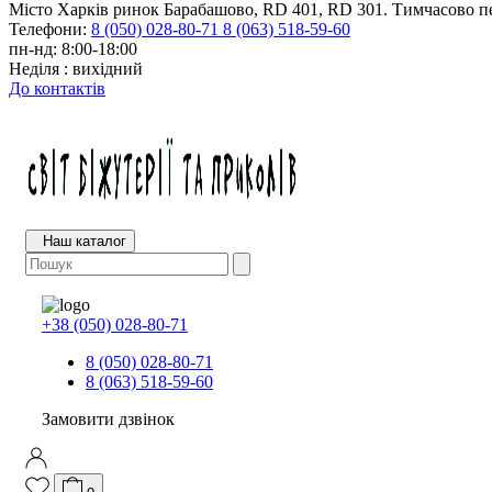
Місто Харків ринок Барабашово, RD 401, RD 301. Тимчасово пе
Телефони:
8 (050) 028-80-71
8 (063) 518-59-60
пн-нд: 8:00-18:00
Неділя : вихідний
До контактів
Наш каталог
+38 (050) 028-80-71
8 (050) 028-80-71
8 (063) 518-59-60
Замовити дзвінок