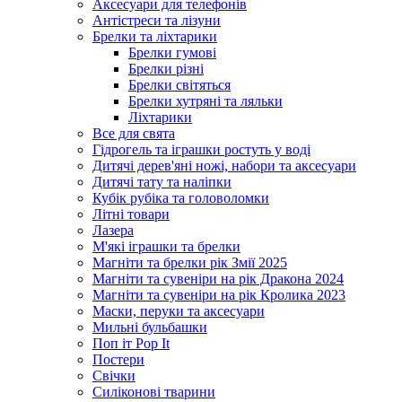
Аксесуари для телефонів
Антістреси та лізуни
Брелки та ліхтарики
Брелки гумові
Брелки різні
Брелки світяться
Брелки хутряні та ляльки
Ліхтарики
Все для свята
Гідрогель та іграшки ростуть у воді
Дитячі дерев'яні ножі, набори та аксесуари
Дитячі тату та наліпки
Кубік рубіка та головоломки
Літні товари
Лазера
М'які іграшки та брелки
Магніти та брелки рік Змії 2025
Магніти та сувеніри на рік Дракона 2024
Магніти та сувеніри на рік Кролика 2023
Маски, перуки та аксесуари
Мильні бульбашки
Поп іт Pop It
Постери
Свічки
Силіконові тварини