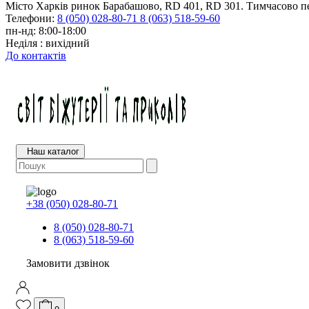
Місто Харків ринок Барабашово, RD 401, RD 301. Тимчасово пе
Телефони:
8 (050) 028-80-71
8 (063) 518-59-60
пн-нд: 8:00-18:00
Неділя : вихідний
До контактів
Наш каталог
+38 (050) 028-80-71
8 (050) 028-80-71
8 (063) 518-59-60
Замовити дзвінок