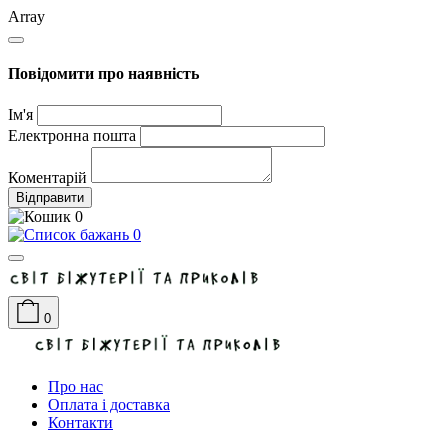
Array
Повідомити про наявність
Ім'я
Електронна пошта
Коментарій
Відправити
0
0
0
Про нас
Оплата і доставка
Контакти