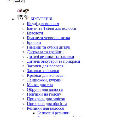
0
БІЖУТЕРІЯ
Бігуді для волосся
Банти та Твіллі для волосся
Браслети
Браслети червона нитка
Брошки
Гаманці та сумки дитячі
Дзеркала та гребінці
Дитячі резинки та заколки
Дитяча біжутерія та прикраси
Заколки для волосся
Заколки хлопалки
Крабіки для волосся
Ланцюжки, кулони
Маски для сна
Обручи для волосся
Пов'язки на голову
Прикраси для зачісок
Прикраси для пірсінга
Резинки для волосся
Безшовні резинки