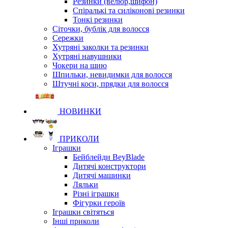
Резинки (велюр,шифон)
Спіралькі та силіконові резинки
Тонкі резинки
Сіточки, бублік для волосся
Сережки
Хутряні заколки та резинки
Хутряні навушники
Чокери на шию
Шпильки, невидимки для волосся
Штучні коси, прядки для волосся
НОВИНКИ
ПРИКОЛИ
Іграшки
Бейблейди BeyBlade
Дитячі конструктори
Дитячі машинки
Ляльки
Різні іграшки
Фігурки героїв
Іграшки світяться
Інші приколи