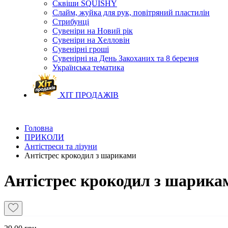
Сквіши SQUISHY
Слайм, жуйка для рук, повітряний пластилін
Стрибунці
Сувеніри на Новий рік
Сувеніри на Хелловін
Сувенірні гроші
Сувенірні на День Закоханих та 8 березня
Українська тематика
ХІТ ПРОДАЖІВ
Головна
ПРИКОЛИ
Антістреси та лізуни
Антістрес крокодил з шариками
Антістрес крокодил з шарика