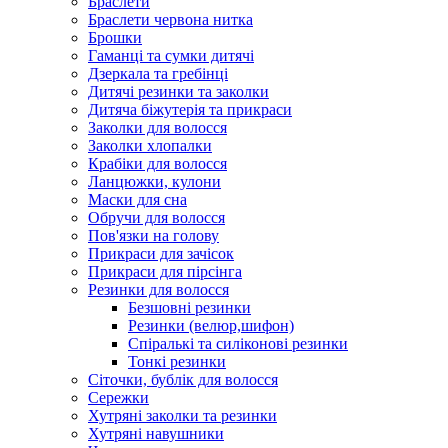
Браслети
Браслети червона нитка
Брошки
Гаманці та сумки дитячі
Дзеркала та гребінці
Дитячі резинки та заколки
Дитяча біжутерія та прикраси
Заколки для волосся
Заколки хлопалки
Крабіки для волосся
Ланцюжки, кулони
Маски для сна
Обручи для волосся
Пов'язки на голову
Прикраси для зачісок
Прикраси для пірсінга
Резинки для волосся
Безшовні резинки
Резинки (велюр,шифон)
Спіралькі та силіконові резинки
Тонкі резинки
Сіточки, бублік для волосся
Сережки
Хутряні заколки та резинки
Хутряні навушники