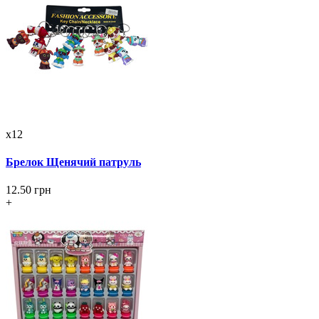
x12
Брелок Щенячий патруль
12.50 грн
+