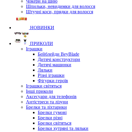
Чокери на шию
Шпильки, невидимки для волосся
Штучні коси, прядки для волосся
НОВИНКИ
ПРИКОЛИ
Іграшки
Бейблейди BeyBlade
Дитячі конструктори
Дитячі машинки
Ляльки
Різні іграшки
Фігурки героїв
Іграшки світяться
Інші приколи
Аксесуари для телефонів
Антістреси та лізуни
Брелки та ліхтарики
Брелки гумові
Брелки різні
Брелки світяться
Брелки хутряні та ляльки