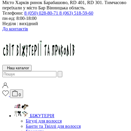
Місто Харків ринок Барабашово, RD 401, RD 301. Тимчасово
переїхали у місто Бар Вінницька область.
Телефони:
8 (050) 028-80-71
8 (063) 518-59-60
пн-нд: 8:00-18:00
Неділя : вихідний
До контактів
Наш каталог
0
БІЖУТЕРІЯ
Бігуді для волосся
Банти та Твіллі для волосся