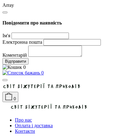
Array
Повідомити про наявність
Ім'я
Електронна пошта
Коментарій
Відправити
0
0
0
Про нас
Оплата і доставка
Контакти