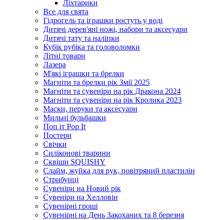
Ліхтарики
Все для свята
Гідрогель та іграшки ростуть у воді
Дитячі дерев'яні ножі, набори та аксесуари
Дитячі тату та наліпки
Кубік рубіка та головоломки
Літні товари
Лазера
М'які іграшки та брелки
Магніти та брелки рік Змії 2025
Магніти та сувеніри на рік Дракона 2024
Магніти та сувеніри на рік Кролика 2023
Маски, перуки та аксесуари
Мильні бульбашки
Поп іт Pop It
Постери
Свічки
Силіконові тварини
Сквіши SQUISHY
Слайм, жуйка для рук, повітряний пластилін
Стрибунці
Сувеніри на Новий рік
Сувеніри на Хелловін
Сувенірні гроші
Сувенірні на День Закоханих та 8 березня