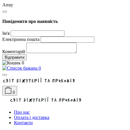
Array
Повідомити про наявність
Ім'я
Електронна пошта
Коментарій
Відправити
0
0
0
Про нас
Оплата і доставка
Контакти