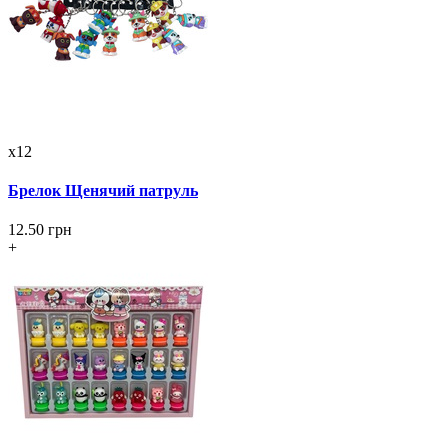
x12
Брелок Щенячий патруль
12.50 грн
+