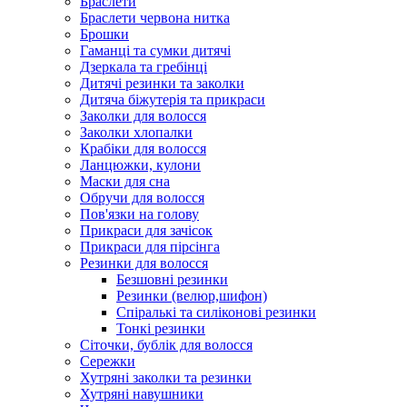
Браслети
Браслети червона нитка
Брошки
Гаманці та сумки дитячі
Дзеркала та гребінці
Дитячі резинки та заколки
Дитяча біжутерія та прикраси
Заколки для волосся
Заколки хлопалки
Крабіки для волосся
Ланцюжки, кулони
Маски для сна
Обручи для волосся
Пов'язки на голову
Прикраси для зачісок
Прикраси для пірсінга
Резинки для волосся
Безшовні резинки
Резинки (велюр,шифон)
Спіралькі та силіконові резинки
Тонкі резинки
Сіточки, бублік для волосся
Сережки
Хутряні заколки та резинки
Хутряні навушники