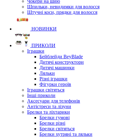
Чокери на шию
Шпильки, невидимки для волосся
Штучні коси, прядки для волосся
НОВИНКИ
ПРИКОЛИ
Іграшки
Бейблейди BeyBlade
Дитячі конструктори
Дитячі машинки
Ляльки
Різні іграшки
Фігурки героїв
Іграшки світяться
Інші приколи
Аксесуари для телефонів
Антістреси та лізуни
Брелки та ліхтарики
Брелки гумові
Брелки різні
Брелки світяться
Брелки хутряні та ляльки