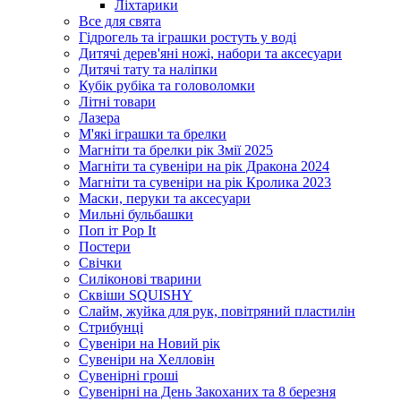
Ліхтарики
Все для свята
Гідрогель та іграшки ростуть у воді
Дитячі дерев'яні ножі, набори та аксесуари
Дитячі тату та наліпки
Кубік рубіка та головоломки
Літні товари
Лазера
М'які іграшки та брелки
Магніти та брелки рік Змії 2025
Магніти та сувеніри на рік Дракона 2024
Магніти та сувеніри на рік Кролика 2023
Маски, перуки та аксесуари
Мильні бульбашки
Поп іт Pop It
Постери
Свічки
Силіконові тварини
Сквіши SQUISHY
Слайм, жуйка для рук, повітряний пластилін
Стрибунці
Сувеніри на Новий рік
Сувеніри на Хелловін
Сувенірні гроші
Сувенірні на День Закоханих та 8 березня