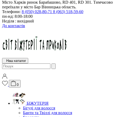
Місто Харків ринок Барабашово, RD 401, RD 301. Тимчасово
переїхали у місто Бар Вінницька область.
Телефони:
8 (050) 028-80-71
8 (063) 518-59-60
пн-нд: 8:00-18:00
Неділя : вихідний
До контактів
Наш каталог
0
БІЖУТЕРІЯ
Бігуді для волосся
Банти та Твіллі для волосся