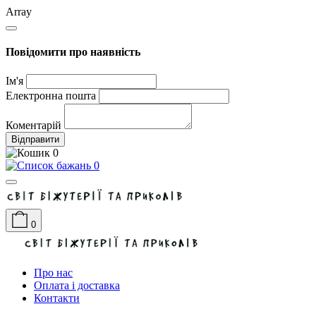
Array
Повідомити про наявність
Ім'я
Електронна пошта
Коментарій
Відправити
0
0
0
Про нас
Оплата і доставка
Контакти