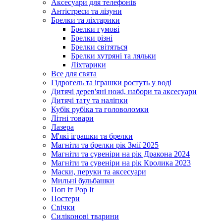
Аксесуари для телефонів
Антістреси та лізуни
Брелки та ліхтарики
Брелки гумові
Брелки різні
Брелки світяться
Брелки хутряні та ляльки
Ліхтарики
Все для свята
Гідрогель та іграшки ростуть у воді
Дитячі дерев'яні ножі, набори та аксесуари
Дитячі тату та наліпки
Кубік рубіка та головоломки
Літні товари
Лазера
М'які іграшки та брелки
Магніти та брелки рік Змії 2025
Магніти та сувеніри на рік Дракона 2024
Магніти та сувеніри на рік Кролика 2023
Маски, перуки та аксесуари
Мильні бульбашки
Поп іт Pop It
Постери
Свічки
Силіконові тварини