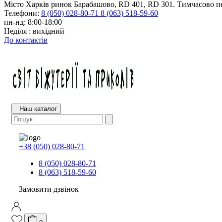
Місто Харків ринок Барабашово, RD 401, RD 301. Тимчасово пе
Телефони:
8 (050) 028-80-71
8 (063) 518-59-60
пн-нд: 8:00-18:00
Неділя : вихідний
До контактів
Наш каталог
+38 (050) 028-80-71
8 (050) 028-80-71
8 (063) 518-59-60
Замовити дзвінок