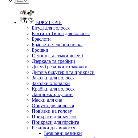
0
БІЖУТЕРІЯ
Бігуді для волосся
Банти та Твіллі для волосся
Браслети
Браслети червона нитка
Брошки
Гаманці та сумки дитячі
Дзеркала та гребінці
Дитячі резинки та заколки
Дитяча біжутерія та прикраси
Заколки для волосся
Заколки хлопалки
Крабіки для волосся
Ланцюжки, кулони
Маски для сна
Обручи для волосся
Пов'язки на голову
Прикраси для зачісок
Прикраси для пірсінга
Резинки для волосся
Безшовні резинки