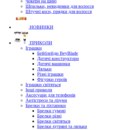
Чокери на шию
Шпильки, невидимки для волосся
Штучні коси, прядки для волосся
НОВИНКИ
ПРИКОЛИ
Іграшки
Бейблейди BeyBlade
Дитячі конструктори
Дитячі машинки
Ляльки
Різні іграшки
Фігурки героїв
Іграшки світяться
Інші приколи
Аксесуари для телефонів
Антістреси та лізуни
Брелки та ліхтарики
Брелки гумові
Брелки різні
Брелки світяться
Брелки хутряні та ляльки