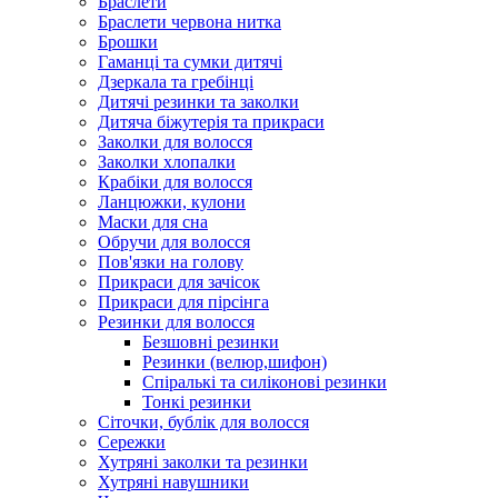
Браслети
Браслети червона нитка
Брошки
Гаманці та сумки дитячі
Дзеркала та гребінці
Дитячі резинки та заколки
Дитяча біжутерія та прикраси
Заколки для волосся
Заколки хлопалки
Крабіки для волосся
Ланцюжки, кулони
Маски для сна
Обручи для волосся
Пов'язки на голову
Прикраси для зачісок
Прикраси для пірсінга
Резинки для волосся
Безшовні резинки
Резинки (велюр,шифон)
Спіралькі та силіконові резинки
Тонкі резинки
Сіточки, бублік для волосся
Сережки
Хутряні заколки та резинки
Хутряні навушники