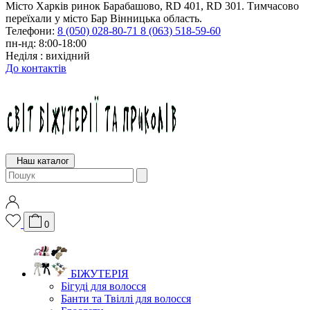
Місто Харків ринок Барабашово, RD 401, RD 301. Тимчасово
переїхали у місто Бар Вінницька область.
Телефони:
8 (050) 028-80-71
8 (063) 518-59-60
пн-нд: 8:00-18:00
Неділя : вихідний
До контактів
Наш каталог
0
БІЖУТЕРІЯ
Бігуді для волосся
Банти та Твіллі для волосся