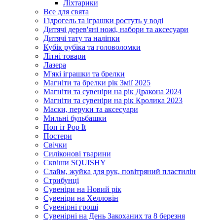
Ліхтарики
Все для свята
Гідрогель та іграшки ростуть у воді
Дитячі дерев'яні ножі, набори та аксесуари
Дитячі тату та наліпки
Кубік рубіка та головоломки
Літні товари
Лазера
М'які іграшки та брелки
Магніти та брелки рік Змії 2025
Магніти та сувеніри на рік Дракона 2024
Магніти та сувеніри на рік Кролика 2023
Маски, перуки та аксесуари
Мильні бульбашки
Поп іт Pop It
Постери
Свічки
Силіконові тварини
Сквіши SQUISHY
Слайм, жуйка для рук, повітряний пластилін
Стрибунці
Сувеніри на Новий рік
Сувеніри на Хелловін
Сувенірні гроші
Сувенірні на День Закоханих та 8 березня