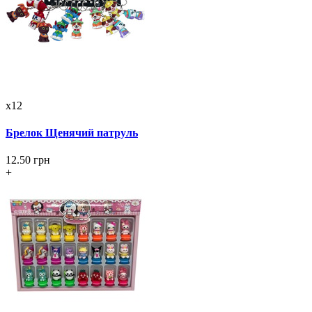
x12
Брелок Щенячий патруль
12.50 грн
+