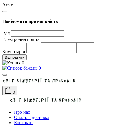
Array
Повідомити про наявність
Ім'я
Електронна пошта
Коментарій
Відправити
0
0
0
Про нас
Оплата і доставка
Контакти