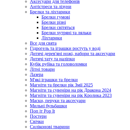
Аксесуари для телефонів
Антістреси та лізуни
Брелки та ліхтарики
Брелки гумові
Брелки різні
Брелки світяться
Брелки хутряні та ляльки
Ліхтарики
Все для свята
Гідрогель та іграшки ростуть у воді
Дитячі дерев'яні ножі, набори та аксесуари
Дитячі тату та наліпки
Кубік рубіка та головоломки
Літні товари
Лазера
М'які іграшки та брелки
Магніти та брелки рік Змії 2025
Магніти та сувеніри на рік Дракона 2024
Магніти та сувеніри на рік Кролика 2023
Маски, перуки та аксесуари
Мильні бульбашки
Поп іт Pop It
Постери
Свічки
Силіконові тварини