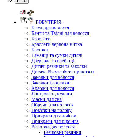
0
БІЖУТЕРІЯ
Бігуді для волосся
Банти та Твіллі для волосся
Браслети
Браслети червона нитка
Брошки
Гаманці та сумки дитячі
Дзеркала та гребінці
Дитячі резинки та заколки
Дитяча біжутерія та прикраси
Заколки для волосся
Заколки хлопалки
Крабіки для волосся
Ланцюжки, кулони
Маски для сна
Обручи для волосся
Пов'язки на голову
Прикраси для зачісок
Прикраси для пірсінга
Резинки для волосся
Безшовні резинки