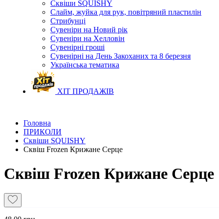
Сквіши SQUISHY
Слайм, жуйка для рук, повітряний пластилін
Стрибунці
Сувеніри на Новий рік
Сувеніри на Хелловін
Сувенірні гроші
Сувенірні на День Закоханих та 8 березня
Українська тематика
ХІТ ПРОДАЖІВ
Головна
ПРИКОЛИ
Сквіши SQUISHY
Сквіш Frozen Крижане Серце
Сквіш Frozen Крижане Серце