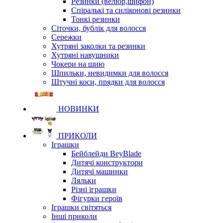
Резинки (велюр,шифон)
Спіралькі та силіконові резинки
Тонкі резинки
Сіточки, бублік для волосся
Сережки
Хутряні заколки та резинки
Хутряні навушники
Чокери на шию
Шпильки, невидимки для волосся
Штучні коси, прядки для волосся
НОВИНКИ
ПРИКОЛИ
Іграшки
Бейблейди BeyBlade
Дитячі конструктори
Дитячі машинки
Ляльки
Різні іграшки
Фігурки героїв
Іграшки світяться
Інші приколи