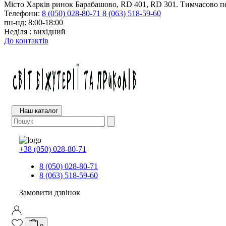
Місто Харків ринок Барабашово, RD 401, RD 301. Тимчасово пе
Телефони:
8 (050) 028-80-71
8 (063) 518-59-60
пн-нд: 8:00-18:00
Неділя : вихідний
До контактів
Наш каталог
+38 (050) 028-80-71
8 (050) 028-80-71
8 (063) 518-59-60
Замовити дзвінок