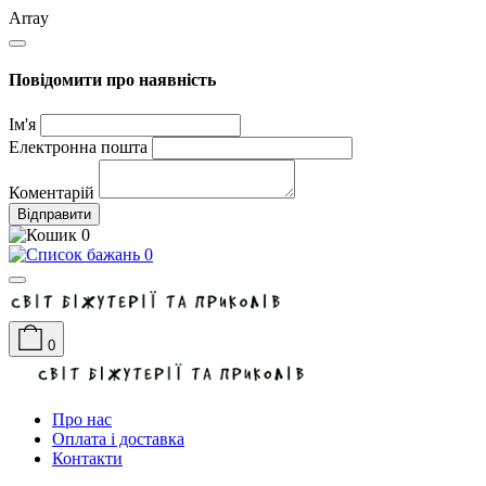
Array
Повідомити про наявність
Ім'я
Електронна пошта
Коментарій
Відправити
0
0
0
Про нас
Оплата і доставка
Контакти