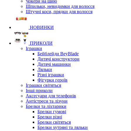
Чокери на шию
Шпильки, невидимки для волосся
Штучні коси, прядки для волосся
НОВИНКИ
ПРИКОЛИ
Іграшки
Бейблейди BeyBlade
Дитячі конструктори
Дитячі машинки
Ляльки
Різні іграшки
Фігурки героїв
Іграшки світяться
Інші приколи
Аксесуари для телефонів
Антістреси та лізуни
Брелки та ліхтарики
Брелки гумові
Брелки різні
Брелки світяться
Брелки хутряні та ляльки