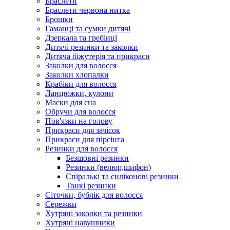
Браслети
Браслети червона нитка
Брошки
Гаманці та сумки дитячі
Дзеркала та гребінці
Дитячі резинки та заколки
Дитяча біжутерія та прикраси
Заколки для волосся
Заколки хлопалки
Крабіки для волосся
Ланцюжки, кулони
Маски для сна
Обручи для волосся
Пов'язки на голову
Прикраси для зачісок
Прикраси для пірсінга
Резинки для волосся
Безшовні резинки
Резинки (велюр,шифон)
Спіралькі та силіконові резинки
Тонкі резинки
Сіточки, бублік для волосся
Сережки
Хутряні заколки та резинки
Хутряні навушники