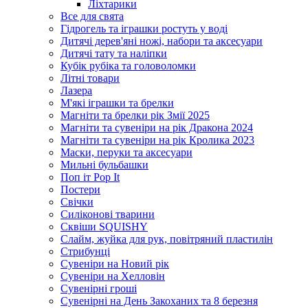
Ліхтарики
Все для свята
Гідрогель та іграшки ростуть у воді
Дитячі дерев'яні ножі, набори та аксесуари
Дитячі тату та наліпки
Кубік рубіка та головоломки
Літні товари
Лазера
М'які іграшки та брелки
Магніти та брелки рік Змії 2025
Магніти та сувеніри на рік Дракона 2024
Магніти та сувеніри на рік Кролика 2023
Маски, перуки та аксесуари
Мильні бульбашки
Поп іт Pop It
Постери
Свічки
Силіконові тварини
Сквіши SQUISHY
Слайм, жуйка для рук, повітряний пластилін
Стрибунці
Сувеніри на Новий рік
Сувеніри на Хелловін
Сувенірні гроші
Сувенірні на День Закоханих та 8 березня