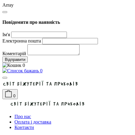
Array
Повідомити про наявність
Ім'я
Електронна пошта
Коментарій
Відправити
0
0
0
Про нас
Оплата і доставка
Контакти