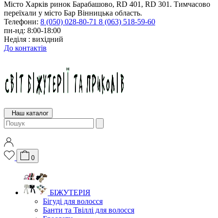
Місто Харків ринок Барабашово, RD 401, RD 301. Тимчасово
переїхали у місто Бар Вінницька область.
Телефони:
8 (050) 028-80-71
8 (063) 518-59-60
пн-нд: 8:00-18:00
Неділя : вихідний
До контактів
Наш каталог
0
БІЖУТЕРІЯ
Бігуді для волосся
Банти та Твіллі для волосся