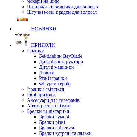
Чокери на шию
Шпильки, невидимки для волосся
Штучні коси, прядки для волосся
НОВИНКИ
ПРИКОЛИ
Іграшки
Бейблейди BeyBlade
Дитячі конструктори
Дитячі машинки
Ляльки
Різні іграшки
Фігурки героїв
Іграшки світяться
Інші приколи
Аксесуари для телефонів
Антістреси та лізуни
Брелки та ліхтарики
Брелки гумові
Брелки різні
Брелки світяться
Брелки хутряні та ляльки