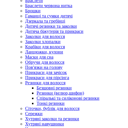
Браслети
Браслети червона нитка
Брошки
Гаманці та сумки дитячі
Дзеркала та гребінці
Дитячі резинки та заколки
Дитяча біжутерія та прикраси
Заколки для волосся
Заколки хлопалки
Крабіки для волосся
Ланцюжки, кулони
Маски для сна
Обручи для волосся
Пов'язки на голову
Прикраси для зачісок
Прикраси для пірсінга
Резинки для волосся
Безшовні резинки
Резинки (велюр,шифон)
Спіралькі та силіконові резинки
Тонкі резинки
Сіточки, бублік для волосся
Сережки
Хутряні заколки та резинки
Хутряні навушники