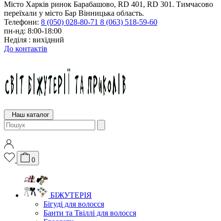
Місто Харків ринок Барабашово, RD 401, RD 301. Тимчасово
переїхали у місто Бар Вінницька область.
Телефони:
8 (050) 028-80-71
8 (063) 518-59-60
пн-нд: 8:00-18:00
Неділя : вихідний
До контактів
Наш каталог
0
БІЖУТЕРІЯ
Бігуді для волосся
Банти та Твіллі для волосся