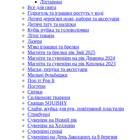
Ліхтарики
Все для свята
Гідрогель та іграшки ростуть у воді
Дитячі дерев'яні ножі, набори та аксесуари
Дитячі тату та наліпки
Кубік рубіка та головоломки
Літні товари
Лазера
М'які іграшки та брелки
Магніти та брелки рік Змії 2025
Магніти та сувеніри на рік Дракона 2024
Магніти та сувеніри на рік Кролика 2023
Маски, перуки та аксесуари
Мильні бульбашки
Поп іт Pop It
Постери
Свічки
Силіконові тварини
Сквіши SQUISHY
Слайм, жуйка для рук, повітряний пластилін
Стрибунці
Сувеніри на Новий рік
Сувеніри на Хелловін
Сувенірні гроші
Сувенірні на День Закоханих та 8 березня