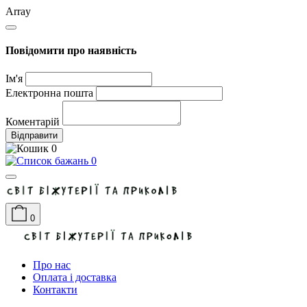
Array
Повідомити про наявність
Ім'я
Електронна пошта
Коментарій
Відправити
0
0
0
Про нас
Оплата і доставка
Контакти