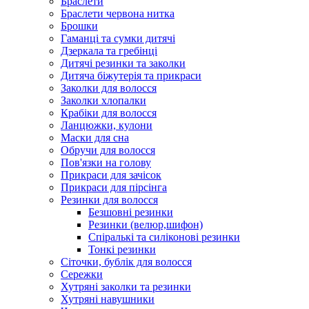
Браслети
Браслети червона нитка
Брошки
Гаманці та сумки дитячі
Дзеркала та гребінці
Дитячі резинки та заколки
Дитяча біжутерія та прикраси
Заколки для волосся
Заколки хлопалки
Крабіки для волосся
Ланцюжки, кулони
Маски для сна
Обручи для волосся
Пов'язки на голову
Прикраси для зачісок
Прикраси для пірсінга
Резинки для волосся
Безшовні резинки
Резинки (велюр,шифон)
Спіралькі та силіконові резинки
Тонкі резинки
Сіточки, бублік для волосся
Сережки
Хутряні заколки та резинки
Хутряні навушники