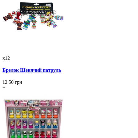
x12
Брелок Щенячий патруль
12.50 грн
+