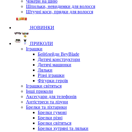
Чокери на шию
Шпильки, невидимки для волосся
Штучні коси, прядки для волосся
НОВИНКИ
ПРИКОЛИ
Іграшки
Бейблейди BeyBlade
Дитячі конструктори
Дитячі машинки
Ляльки
Різні іграшки
Фігурки героїв
Іграшки світяться
Інші приколи
Аксесуари для телефонів
Антістреси та лізуни
Брелки та ліхтарики
Брелки гумові
Брелки різні
Брелки світяться
Брелки хутряні та ляльки