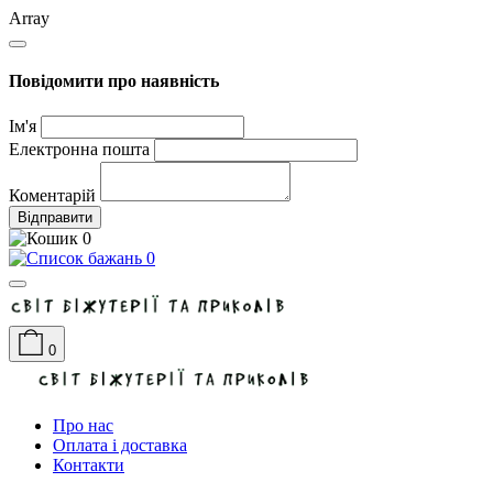
Array
Повідомити про наявність
Ім'я
Електронна пошта
Коментарій
Відправити
0
0
0
Про нас
Оплата і доставка
Контакти