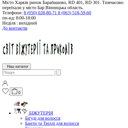
Місто Харків ринок Барабашово, RD 401, RD 301. Тимчасово
переїхали у місто Бар Вінницька область.
Телефони:
8 (050) 028-80-71
8 (063) 518-59-60
пн-нд: 8:00-18:00
Неділя : вихідний
До контактів
Наш каталог
0
БІЖУТЕРІЯ
Бігуді для волосся
Банти та Твіллі для волосся