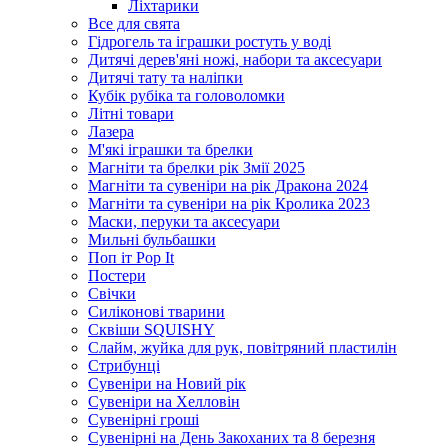
Ліхтарики
Все для свята
Гідрогель та іграшки ростуть у воді
Дитячі дерев'яні ножі, набори та аксесуари
Дитячі тату та наліпки
Кубік рубіка та головоломки
Літні товари
Лазера
М'які іграшки та брелки
Магніти та брелки рік Змії 2025
Магніти та сувеніри на рік Дракона 2024
Магніти та сувеніри на рік Кролика 2023
Маски, перуки та аксесуари
Мильні бульбашки
Поп іт Pop It
Постери
Свічки
Силіконові тварини
Сквіши SQUISHY
Слайм, жуйка для рук, повітряний пластилін
Стрибунці
Сувеніри на Новий рік
Сувеніри на Хелловін
Сувенірні гроші
Сувенірні на День Закоханих та 8 березня