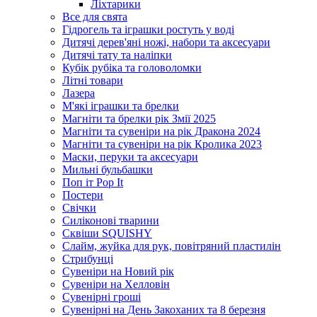
Ліхтарики
Все для свята
Гідрогель та іграшки ростуть у воді
Дитячі дерев'яні ножі, набори та аксесуари
Дитячі тату та наліпки
Кубік рубіка та головоломки
Літні товари
Лазера
М'які іграшки та брелки
Магніти та брелки рік Змії 2025
Магніти та сувеніри на рік Дракона 2024
Магніти та сувеніри на рік Кролика 2023
Маски, перуки та аксесуари
Мильні бульбашки
Поп іт Pop It
Постери
Свічки
Силіконові тварини
Сквіши SQUISHY
Слайм, жуйка для рук, повітряний пластилін
Стрибунці
Сувеніри на Новий рік
Сувеніри на Хелловін
Сувенірні гроші
Сувенірні на День Закоханих та 8 березня