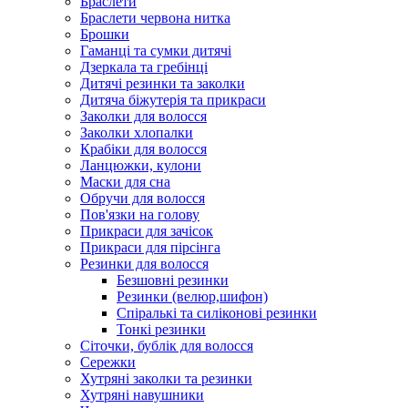
Браслети
Браслети червона нитка
Брошки
Гаманці та сумки дитячі
Дзеркала та гребінці
Дитячі резинки та заколки
Дитяча біжутерія та прикраси
Заколки для волосся
Заколки хлопалки
Крабіки для волосся
Ланцюжки, кулони
Маски для сна
Обручи для волосся
Пов'язки на голову
Прикраси для зачісок
Прикраси для пірсінга
Резинки для волосся
Безшовні резинки
Резинки (велюр,шифон)
Спіралькі та силіконові резинки
Тонкі резинки
Сіточки, бублік для волосся
Сережки
Хутряні заколки та резинки
Хутряні навушники