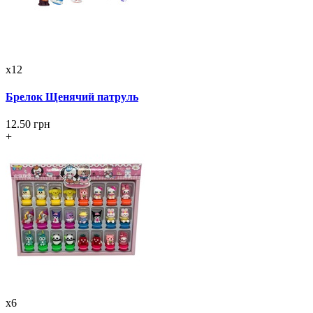
x12
Брелок Щенячий патруль
12.50 грн
+
x6