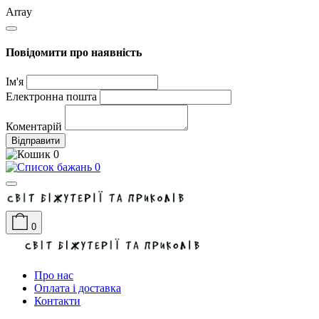
Array
Повідомити про наявність
Ім'я
Електронна пошта
Коментарій
Відправити
0
0
0
Про нас
Оплата і доставка
Контакти