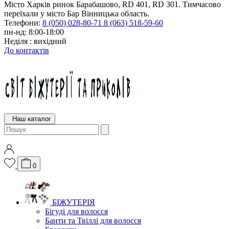
Місто Харків ринок Барабашово, RD 401, RD 301. Тимчасово
переїхали у місто Бар Вінницька область.
Телефони:
8 (050) 028-80-71
8 (063) 518-59-60
пн-нд: 8:00-18:00
Неділя : вихідний
До контактів
Наш каталог
0
БІЖУТЕРІЯ
Бігуді для волосся
Банти та Твіллі для волосся