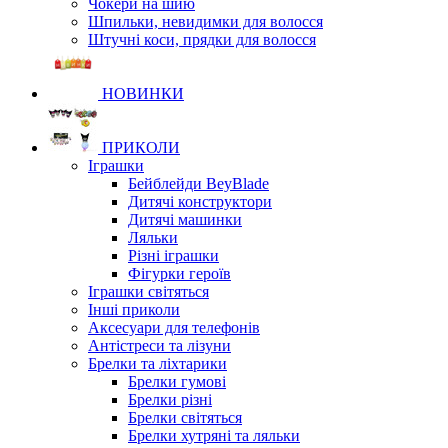
Чокери на шию
Шпильки, невидимки для волосся
Штучні коси, прядки для волосся
НОВИНКИ
ПРИКОЛИ
Іграшки
Бейблейди BeyBlade
Дитячі конструктори
Дитячі машинки
Ляльки
Різні іграшки
Фігурки героїв
Іграшки світяться
Інші приколи
Аксесуари для телефонів
Антістреси та лізуни
Брелки та ліхтарики
Брелки гумові
Брелки різні
Брелки світяться
Брелки хутряні та ляльки