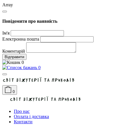
Array
Повідомити про наявність
Ім'я
Електронна пошта
Коментарій
Відправити
0
0
0
Про нас
Оплата і доставка
Контакти