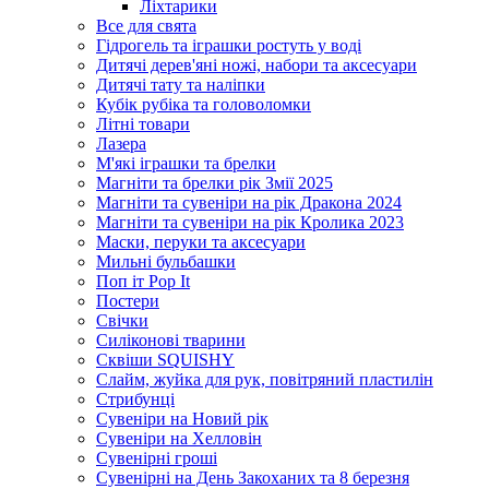
Ліхтарики
Все для свята
Гідрогель та іграшки ростуть у воді
Дитячі дерев'яні ножі, набори та аксесуари
Дитячі тату та наліпки
Кубік рубіка та головоломки
Літні товари
Лазера
М'які іграшки та брелки
Магніти та брелки рік Змії 2025
Магніти та сувеніри на рік Дракона 2024
Магніти та сувеніри на рік Кролика 2023
Маски, перуки та аксесуари
Мильні бульбашки
Поп іт Pop It
Постери
Свічки
Силіконові тварини
Сквіши SQUISHY
Слайм, жуйка для рук, повітряний пластилін
Стрибунці
Сувеніри на Новий рік
Сувеніри на Хелловін
Сувенірні гроші
Сувенірні на День Закоханих та 8 березня