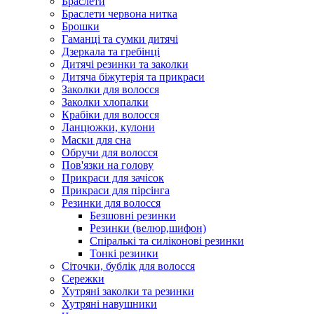
Браслети
Браслети червона нитка
Брошки
Гаманці та сумки дитячі
Дзеркала та гребінці
Дитячі резинки та заколки
Дитяча біжутерія та прикраси
Заколки для волосся
Заколки хлопалки
Крабіки для волосся
Ланцюжки, кулони
Маски для сна
Обручи для волосся
Пов'язки на голову
Прикраси для зачісок
Прикраси для пірсінга
Резинки для волосся
Безшовні резинки
Резинки (велюр,шифон)
Спіралькі та силіконові резинки
Тонкі резинки
Сіточки, бублік для волосся
Сережки
Хутряні заколки та резинки
Хутряні навушники