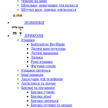
Чокери на шию
Шпильки, невидимки для волосся
Штучні коси, прядки для волосся
НОВИНКИ
ПРИКОЛИ
Іграшки
Бейблейди BeyBlade
Дитячі конструктори
Дитячі машинки
Ляльки
Різні іграшки
Фігурки героїв
Іграшки світяться
Інші приколи
Аксесуари для телефонів
Антістреси та лізуни
Брелки та ліхтарики
Брелки гумові
Брелки різні
Брелки світяться
Брелки хутряні та ляльки