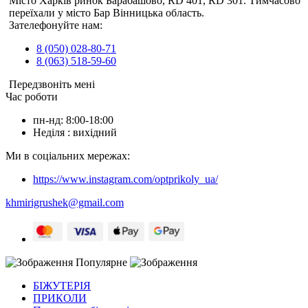
Місто Харків ринок Барабашово, RD 401, RD 301. Тимчасово
переїхали у місто Бар Вінницька область.
Зателефонуйте нам:
8 (050) 028-80-71
8 (063) 518-59-60
Передзвоніть мені
Час роботи
пн-нд: 8:00-18:00
Неділя : вихідний
Ми в соціальних мережах:
https://www.instagram.com/optprikoly_ua/
khmirigrushek@gmail.com
Популярне
БІЖУТЕРІЯ
ПРИКОЛИ