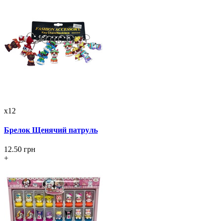
x12
Брелок Щенячий патруль
12.50 грн
+