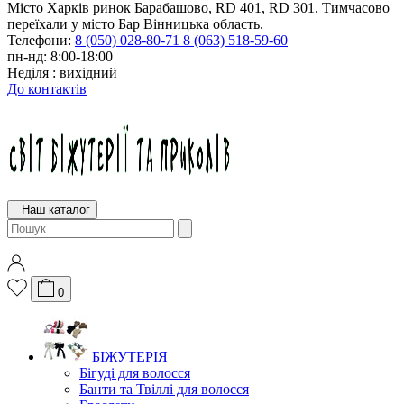
Місто Харків ринок Барабашово, RD 401, RD 301. Тимчасово
переїхали у місто Бар Вінницька область.
Телефони:
8 (050) 028-80-71
8 (063) 518-59-60
пн-нд: 8:00-18:00
Неділя : вихідний
До контактів
Наш каталог
0
БІЖУТЕРІЯ
Бігуді для волосся
Банти та Твіллі для волосся