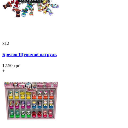
x12
Брелок Щенячий патруль
12.50 грн
+