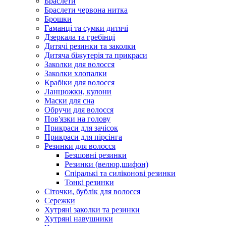
Браслети
Браслети червона нитка
Брошки
Гаманці та сумки дитячі
Дзеркала та гребінці
Дитячі резинки та заколки
Дитяча біжутерія та прикраси
Заколки для волосся
Заколки хлопалки
Крабіки для волосся
Ланцюжки, кулони
Маски для сна
Обручи для волосся
Пов'язки на голову
Прикраси для зачісок
Прикраси для пірсінга
Резинки для волосся
Безшовні резинки
Резинки (велюр,шифон)
Спіралькі та силіконові резинки
Тонкі резинки
Сіточки, бублік для волосся
Сережки
Хутряні заколки та резинки
Хутряні навушники