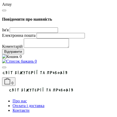
Array
Повідомити про наявність
Ім'я
Електронна пошта
Коментарій
Відправити
0
0
0
Про нас
Оплата і доставка
Контакти