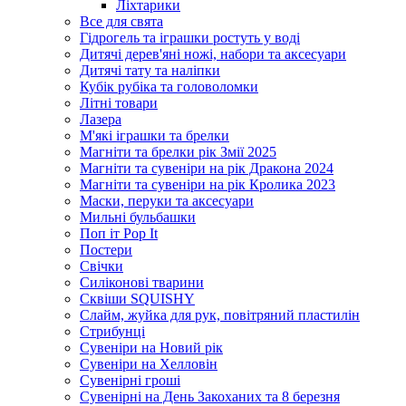
Ліхтарики
Все для свята
Гідрогель та іграшки ростуть у воді
Дитячі дерев'яні ножі, набори та аксесуари
Дитячі тату та наліпки
Кубік рубіка та головоломки
Літні товари
Лазера
М'які іграшки та брелки
Магніти та брелки рік Змії 2025
Магніти та сувеніри на рік Дракона 2024
Магніти та сувеніри на рік Кролика 2023
Маски, перуки та аксесуари
Мильні бульбашки
Поп іт Pop It
Постери
Свічки
Силіконові тварини
Сквіши SQUISHY
Слайм, жуйка для рук, повітряний пластилін
Стрибунці
Сувеніри на Новий рік
Сувеніри на Хелловін
Сувенірні гроші
Сувенірні на День Закоханих та 8 березня