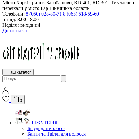
Місто Харків ринок Барабашово, RD 401, RD 301. Тимчасово
переїхали у місто Бар Вінницька область.
Телефони:
8 (050) 028-80-71
8 (063) 518-59-60
пн-нд: 8:00-18:00
Неділя : вихідний
До контактів
Наш каталог
0
БІЖУТЕРІЯ
Бігуді для волосся
Банти та Твіллі для волосся