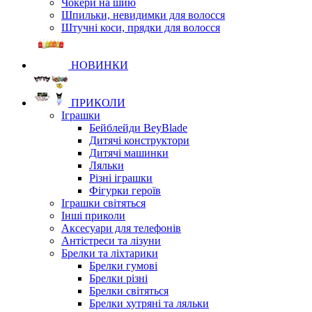
Чокери на шию
Шпильки, невидимки для волосся
Штучні коси, прядки для волосся
НОВИНКИ
ПРИКОЛИ
Іграшки
Бейблейди BeyBlade
Дитячі конструктори
Дитячі машинки
Ляльки
Різні іграшки
Фігурки героїв
Іграшки світяться
Інші приколи
Аксесуари для телефонів
Антістреси та лізуни
Брелки та ліхтарики
Брелки гумові
Брелки різні
Брелки світяться
Брелки хутряні та ляльки