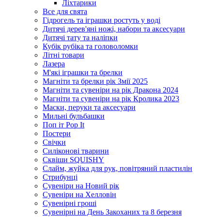
Ліхтарики
Все для свята
Гідрогель та іграшки ростуть у воді
Дитячі дерев'яні ножі, набори та аксесуари
Дитячі тату та наліпки
Кубік рубіка та головоломки
Літні товари
Лазера
М'які іграшки та брелки
Магніти та брелки рік Змії 2025
Магніти та сувеніри на рік Дракона 2024
Магніти та сувеніри на рік Кролика 2023
Маски, перуки та аксесуари
Мильні бульбашки
Поп іт Pop It
Постери
Свічки
Силіконові тварини
Сквіши SQUISHY
Слайм, жуйка для рук, повітряний пластилін
Стрибунці
Сувеніри на Новий рік
Сувеніри на Хелловін
Сувенірні гроші
Сувенірні на День Закоханих та 8 березня