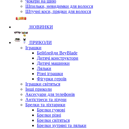
Чокери на шию
Шпильки, невидимки для волосся
Штучні коси, прядки для волосся
НОВИНКИ
ПРИКОЛИ
Іграшки
Бейблейди BeyBlade
Дитячі конструктори
Дитячі машинки
Ляльки
Різні іграшки
Фігурки героїв
Іграшки світяться
Інші приколи
Аксесуари для телефонів
Антістреси та лізуни
Брелки та ліхтарики
Брелки гумові
Брелки різні
Брелки світяться
Брелки хутряні та ляльки