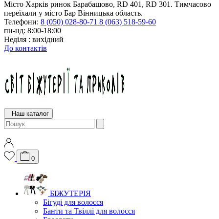
Місто Харків ринок Барабашово, RD 401, RD 301. Тимчасово
переїхали у місто Бар Вінницька область.
Телефони:
8 (050) 028-80-71
8 (063) 518-59-60
пн-нд: 8:00-18:00
Неділя : вихідний
До контактів
Наш каталог
0
БІЖУТЕРІЯ
Бігуді для волосся
Банти та Твіллі для волосся