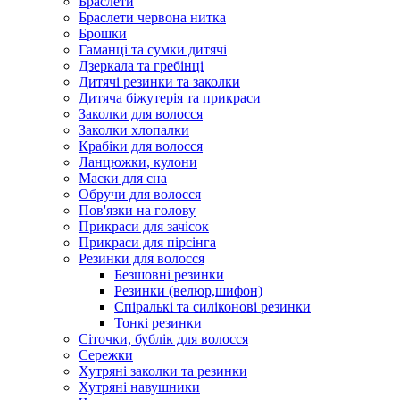
Браслети
Браслети червона нитка
Брошки
Гаманці та сумки дитячі
Дзеркала та гребінці
Дитячі резинки та заколки
Дитяча біжутерія та прикраси
Заколки для волосся
Заколки хлопалки
Крабіки для волосся
Ланцюжки, кулони
Маски для сна
Обручи для волосся
Пов'язки на голову
Прикраси для зачісок
Прикраси для пірсінга
Резинки для волосся
Безшовні резинки
Резинки (велюр,шифон)
Спіралькі та силіконові резинки
Тонкі резинки
Сіточки, бублік для волосся
Сережки
Хутряні заколки та резинки
Хутряні навушники