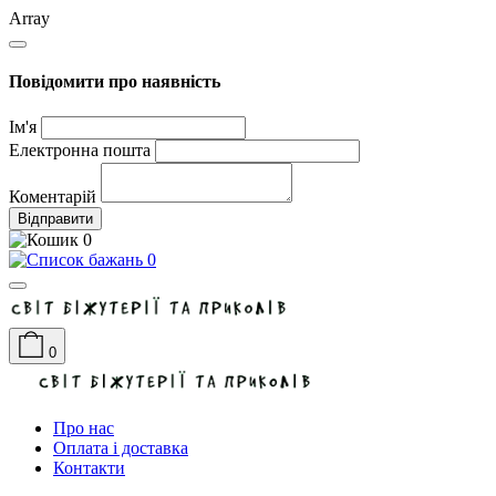
Array
Повідомити про наявність
Ім'я
Електронна пошта
Коментарій
Відправити
0
0
0
Про нас
Оплата і доставка
Контакти