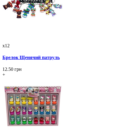
x12
Брелок Щенячий патруль
12.50 грн
+