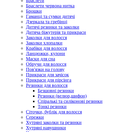
Браслети
Браслети червона нитка
Брошки
Гаманці та сумки дитячі
Дзеркала та гребінці
Дитячі резинки та заколки
Дитяча біжутерія та прикраси
Заколки для волосся
Заколки хлопалки
Крабіки для волосся
Ланцюжки, кулони
Маски для сна
Обручи для волосся
Пов'язки на голову
Прикраси для зачісок
Прикраси для пірсінга
Резинки для волосся
Безшовні резинки
Резинки (велюр,шифон)
Спіралькі та силіконові резинки
Тонкі резинки
Сіточки, бублік для волосся
Сережки
Хутряні заколки та резинки
Хутряні навушники