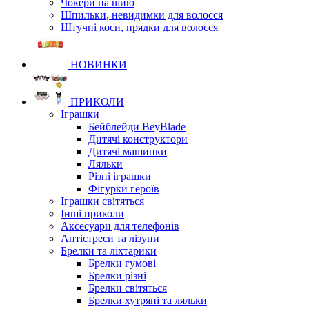
Чокери на шию
Шпильки, невидимки для волосся
Штучні коси, прядки для волосся
НОВИНКИ
ПРИКОЛИ
Іграшки
Бейблейди BeyBlade
Дитячі конструктори
Дитячі машинки
Ляльки
Різні іграшки
Фігурки героїв
Іграшки світяться
Інші приколи
Аксесуари для телефонів
Антістреси та лізуни
Брелки та ліхтарики
Брелки гумові
Брелки різні
Брелки світяться
Брелки хутряні та ляльки