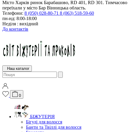
Місто Харків ринок Барабашово, RD 401, RD 301. Тимчасово
переїхали у місто Бар Вінницька область.
Телефони:
8 (050) 028-80-71
8 (063) 518-59-60
пн-нд: 8:00-18:00
Неділя : вихідний
До контактів
Наш каталог
0
БІЖУТЕРІЯ
Бігуді для волосся
Банти та Твіллі для волосся