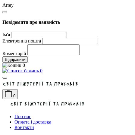
Array
Повідомити про наявність
Ім'я
Електронна пошта
Коментарій
Відправити
0
0
0
Про нас
Оплата і доставка
Контакти