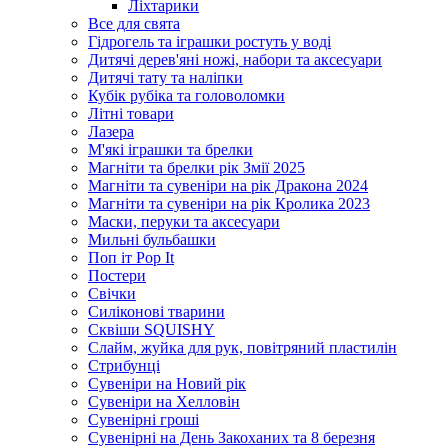
Ліхтарики
Все для свята
Гідрогель та іграшки ростуть у воді
Дитячі дерев'яні ножі, набори та аксесуари
Дитячі тату та наліпки
Кубік рубіка та головоломки
Літні товари
Лазера
М'які іграшки та брелки
Магніти та брелки рік Змії 2025
Магніти та сувеніри на рік Дракона 2024
Магніти та сувеніри на рік Кролика 2023
Маски, перуки та аксесуари
Мильні бульбашки
Поп іт Pop It
Постери
Свічки
Силіконові тварини
Сквіши SQUISHY
Слайм, жуйка для рук, повітряний пластилін
Стрибунці
Сувеніри на Новий рік
Сувеніри на Хелловін
Сувенірні гроші
Сувенірні на День Закоханих та 8 березня