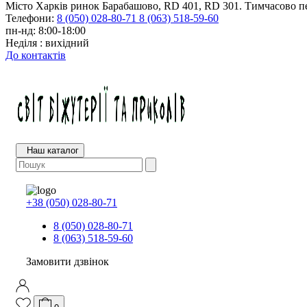
Місто Харків ринок Барабашово, RD 401, RD 301. Тимчасово пе
Телефони:
8 (050) 028-80-71
8 (063) 518-59-60
пн-нд: 8:00-18:00
Неділя : вихідний
До контактів
Наш каталог
+38 (050) 028-80-71
8 (050) 028-80-71
8 (063) 518-59-60
Замовити дзвінок