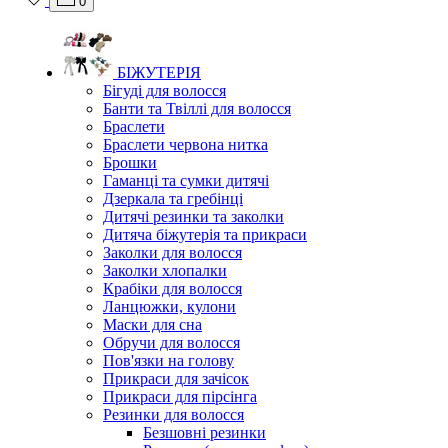
0
БІЖУТЕРІЯ
Бігуді для волосся
Банти та Твіллі для волосся
Браслети
Браслети червона нитка
Брошки
Гаманці та сумки дитячі
Дзеркала та гребінці
Дитячі резинки та заколки
Дитяча біжутерія та прикраси
Заколки для волосся
Заколки хлопалки
Крабіки для волосся
Ланцюжки, кулони
Маски для сна
Обручи для волосся
Пов'язки на голову
Прикраси для зачісок
Прикраси для пірсінга
Резинки для волосся
Безшовні резинки