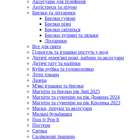
Аксесуари для телефонів
Антістреси та лізуни
Брелки та ліхтарики
Брелки гумові
Брелки різні
Брелки світяться
Брелки хутряні та ляльки
Ліхтарики
Все для свята
Гідрогель та іграшки ростуть у воді
Дитячі дерев'яні ножі, набори та аксесуари
Дитячі тату та наліпки
Кубік рубіка та головоломки
Літні товари
Лазера
М'які іграшки та брелки
Магніти та брелки рік Змії 2025
Магніти та сувеніри на рік Дракона 2024
Магніти та сувеніри на рік Кролика 2023
Маски, перуки та аксесуари
Мильні бульбашки
Поп іт Pop It
Постери
Свічки
Силіконові тварини