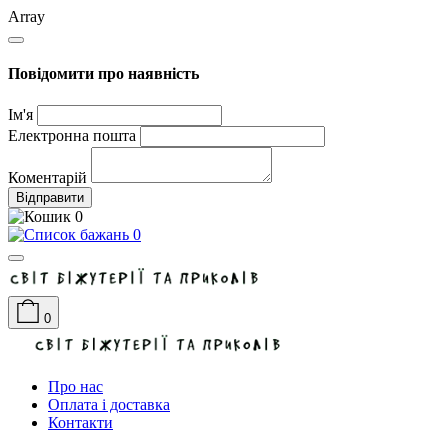
Array
Повідомити про наявність
Ім'я
Електронна пошта
Коментарій
Відправити
0
0
0
Про нас
Оплата і доставка
Контакти