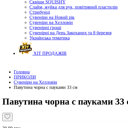
Сквіши SQUISHY
Слайм, жуйка для рук, повітряний пластилін
Стрибунці
Сувеніри на Новий рік
Сувеніри на Хелловін
Сувенірні гроші
Сувенірні на День Закоханих та 8 березня
Українська тематика
ХІТ ПРОДАЖІВ
Головна
ПРИКОЛИ
Сувеніри на Хелловін
Павутина чорна с пауками 33 см
Павутина чорна с пауками 33 