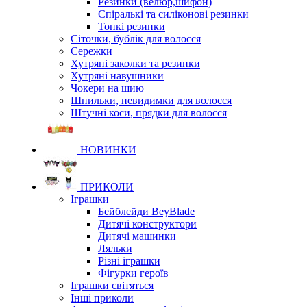
Резинки (велюр,шифон)
Спіралькі та силіконові резинки
Тонкі резинки
Сіточки, бублік для волосся
Сережки
Хутряні заколки та резинки
Хутряні навушники
Чокери на шию
Шпильки, невидимки для волосся
Штучні коси, прядки для волосся
НОВИНКИ
ПРИКОЛИ
Іграшки
Бейблейди BeyBlade
Дитячі конструктори
Дитячі машинки
Ляльки
Різні іграшки
Фігурки героїв
Іграшки світяться
Інші приколи