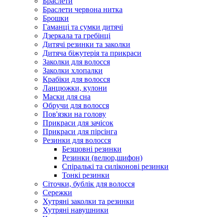
Браслети
Браслети червона нитка
Брошки
Гаманці та сумки дитячі
Дзеркала та гребінці
Дитячі резинки та заколки
Дитяча біжутерія та прикраси
Заколки для волосся
Заколки хлопалки
Крабіки для волосся
Ланцюжки, кулони
Маски для сна
Обручи для волосся
Пов'язки на голову
Прикраси для зачісок
Прикраси для пірсінга
Резинки для волосся
Безшовні резинки
Резинки (велюр,шифон)
Спіралькі та силіконові резинки
Тонкі резинки
Сіточки, бублік для волосся
Сережки
Хутряні заколки та резинки
Хутряні навушники