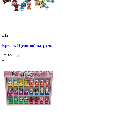
x12
Брелок Щенячий патруль
12.50 грн
+