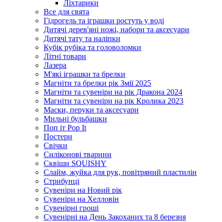
Ліхтарики
Все для свята
Гідрогель та іграшки ростуть у воді
Дитячі дерев'яні ножі, набори та аксесуари
Дитячі тату та наліпки
Кубік рубіка та головоломки
Літні товари
Лазера
М'які іграшки та брелки
Магніти та брелки рік Змії 2025
Магніти та сувеніри на рік Дракона 2024
Магніти та сувеніри на рік Кролика 2023
Маски, перуки та аксесуари
Мильні бульбашки
Поп іт Pop It
Постери
Свічки
Силіконові тварини
Сквіши SQUISHY
Слайм, жуйка для рук, повітряний пластилін
Стрибунці
Сувеніри на Новий рік
Сувеніри на Хелловін
Сувенірні гроші
Сувенірні на День Закоханих та 8 березня