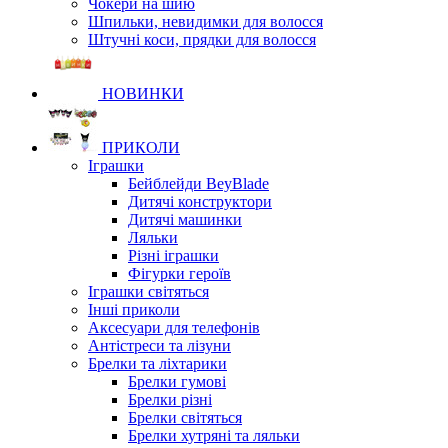
Чокери на шию
Шпильки, невидимки для волосся
Штучні коси, прядки для волосся
НОВИНКИ
ПРИКОЛИ
Іграшки
Бейблейди BeyBlade
Дитячі конструктори
Дитячі машинки
Ляльки
Різні іграшки
Фігурки героїв
Іграшки світяться
Інші приколи
Аксесуари для телефонів
Антістреси та лізуни
Брелки та ліхтарики
Брелки гумові
Брелки різні
Брелки світяться
Брелки хутряні та ляльки