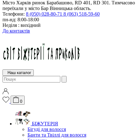
Місто Харків ринок Барабашово, RD 401, RD 301. Тимчасово
переїхали у місто Бар Вінницька область.
Телефони:
8 (050) 028-80-71
8 (063) 518-59-60
пн-нд: 8:00-18:00
Неділя : вихідний
До контактів
Наш каталог
0
БІЖУТЕРІЯ
Бігуді для волосся
Банти та Твіллі для волосся