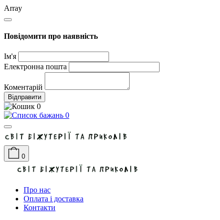
Array
Повідомити про наявність
Ім'я
Електронна пошта
Коментарій
Відправити
0
0
0
Про нас
Оплата і доставка
Контакти