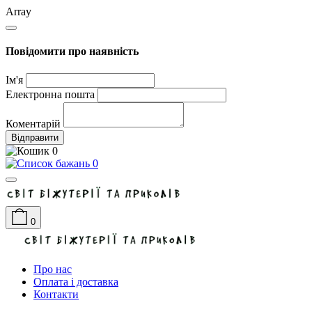
Array
Повідомити про наявність
Ім'я
Електронна пошта
Коментарій
Відправити
0
0
0
Про нас
Оплата і доставка
Контакти