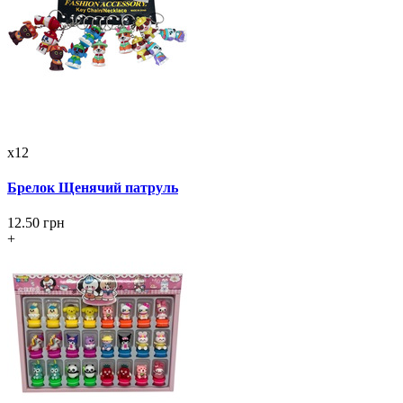
x12
Брелок Щенячий патруль
12.50 грн
+