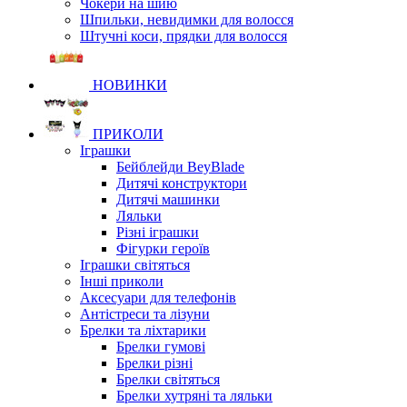
Чокери на шию
Шпильки, невидимки для волосся
Штучні коси, прядки для волосся
НОВИНКИ
ПРИКОЛИ
Іграшки
Бейблейди BeyBlade
Дитячі конструктори
Дитячі машинки
Ляльки
Різні іграшки
Фігурки героїв
Іграшки світяться
Інші приколи
Аксесуари для телефонів
Антістреси та лізуни
Брелки та ліхтарики
Брелки гумові
Брелки різні
Брелки світяться
Брелки хутряні та ляльки