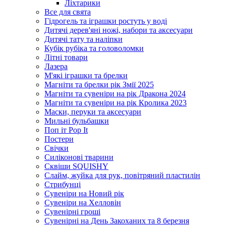
Ліхтарики
Все для свята
Гідрогель та іграшки ростуть у воді
Дитячі дерев'яні ножі, набори та аксесуари
Дитячі тату та наліпки
Кубік рубіка та головоломки
Літні товари
Лазера
М'які іграшки та брелки
Магніти та брелки рік Змії 2025
Магніти та сувеніри на рік Дракона 2024
Магніти та сувеніри на рік Кролика 2023
Маски, перуки та аксесуари
Мильні бульбашки
Поп іт Pop It
Постери
Свічки
Силіконові тварини
Сквіши SQUISHY
Слайм, жуйка для рук, повітряний пластилін
Стрибунці
Сувеніри на Новий рік
Сувеніри на Хелловін
Сувенірні гроші
Сувенірні на День Закоханих та 8 березня