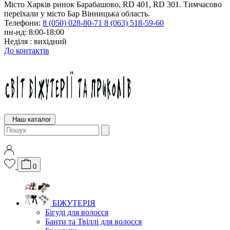
Місто Харків ринок Барабашово, RD 401, RD 301. Тимчасово
переїхали у місто Бар Вінницька область.
Телефони:
8 (050) 028-80-71
8 (063) 518-59-60
пн-нд: 8:00-18:00
Неділя : вихідний
До контактів
Наш каталог
0
БІЖУТЕРІЯ
Бігуді для волосся
Банти та Твіллі для волосся