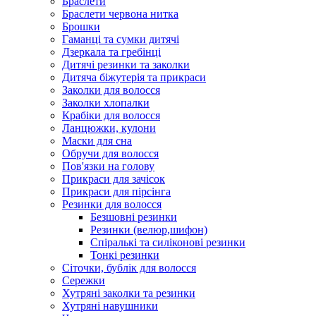
Браслети
Браслети червона нитка
Брошки
Гаманці та сумки дитячі
Дзеркала та гребінці
Дитячі резинки та заколки
Дитяча біжутерія та прикраси
Заколки для волосся
Заколки хлопалки
Крабіки для волосся
Ланцюжки, кулони
Маски для сна
Обручи для волосся
Пов'язки на голову
Прикраси для зачісок
Прикраси для пірсінга
Резинки для волосся
Безшовні резинки
Резинки (велюр,шифон)
Спіралькі та силіконові резинки
Тонкі резинки
Сіточки, бублік для волосся
Сережки
Хутряні заколки та резинки
Хутряні навушники