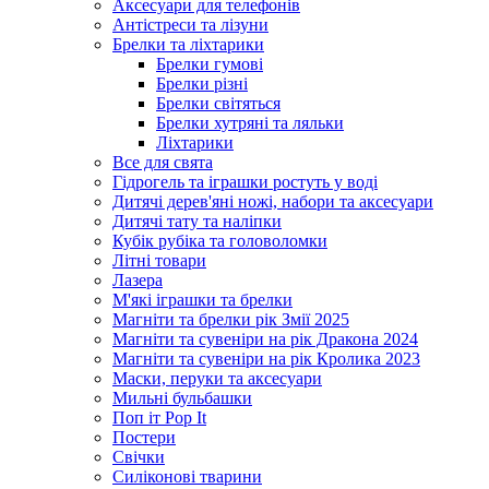
Аксесуари для телефонів
Антістреси та лізуни
Брелки та ліхтарики
Брелки гумові
Брелки різні
Брелки світяться
Брелки хутряні та ляльки
Ліхтарики
Все для свята
Гідрогель та іграшки ростуть у воді
Дитячі дерев'яні ножі, набори та аксесуари
Дитячі тату та наліпки
Кубік рубіка та головоломки
Літні товари
Лазера
М'які іграшки та брелки
Магніти та брелки рік Змії 2025
Магніти та сувеніри на рік Дракона 2024
Магніти та сувеніри на рік Кролика 2023
Маски, перуки та аксесуари
Мильні бульбашки
Поп іт Pop It
Постери
Свічки
Силіконові тварини