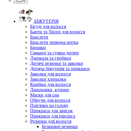
0
БІЖУТЕРІЯ
Бігуді для волосся
Банти та Твіллі для волосся
Браслети
Браслети червона нитка
Брошки
Гаманці та сумки дитячі
Дзеркала та гребінці
Дитячі резинки та заколки
Дитяча біжутерія та прикраси
Заколки для волосся
Заколки хлопалки
Крабіки для волосся
Ланцюжки, кулони
Маски для сна
Обручи для волосся
Пов'язки на голову
Прикраси для зачісок
Прикраси для пірсінга
Резинки для волосся
Безшовні резинки