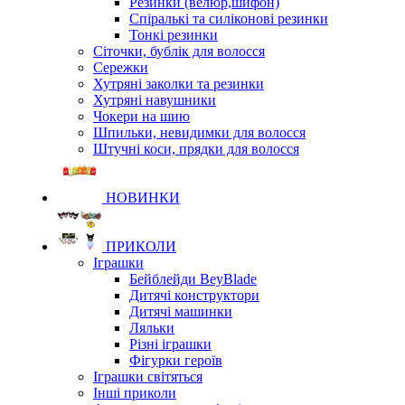
Резинки (велюр,шифон)
Спіралькі та силіконові резинки
Тонкі резинки
Сіточки, бублік для волосся
Сережки
Хутряні заколки та резинки
Хутряні навушники
Чокери на шию
Шпильки, невидимки для волосся
Штучні коси, прядки для волосся
НОВИНКИ
ПРИКОЛИ
Іграшки
Бейблейди BeyBlade
Дитячі конструктори
Дитячі машинки
Ляльки
Різні іграшки
Фігурки героїв
Іграшки світяться
Інші приколи