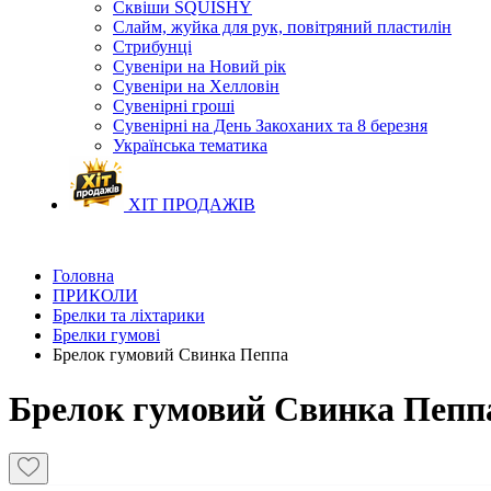
Сквіши SQUISHY
Слайм, жуйка для рук, повітряний пластилін
Стрибунці
Сувеніри на Новий рік
Сувеніри на Хелловін
Сувенірні гроші
Сувенірні на День Закоханих та 8 березня
Українська тематика
ХІТ ПРОДАЖІВ
Головна
ПРИКОЛИ
Брелки та ліхтарики
Брелки гумові
Брелок гумовий Свинка Пеппа
Брелок гумовий Свинка Пепп