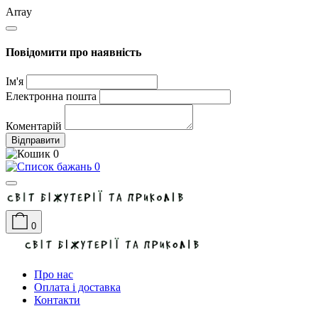
Array
Повідомити про наявність
Ім'я
Електронна пошта
Коментарій
Відправити
0
0
0
Про нас
Оплата і доставка
Контакти