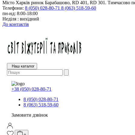
Місто Харків ринок Барабашово, RD 401, RD 301. Тимчасово пе
Телефони:
8 (050) 028-80-71
8 (063) 518-59-60
пн-нд: 8:00-18:00
Неділя : вихідний
До контактів
Наш каталог
+38 (050) 028-80-71
8 (050) 028-80-71
8 (063) 518-59-60
Замовити дзвінок