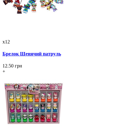
x12
Брелок Щенячий патруль
12.50 грн
+