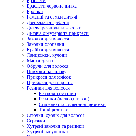
Браслети
Браслети червона нитка
Брошки
Гаманці та сумки дитячі
Дзеркала та гребінці
Дитячі резинки та заколки
Дитяча біжутерія та прикраси
Заколки для волосся
Заколки хлопалки
Крабіки для волосся
Ланцюжки, кулони
Маски для сна
Обручи для волосся
Пов'язки на голову
Прикраси для зачісок
Прикраси для пірсінга
Резинки для волосся
Безшовні резинки
Резинки (велюр,шифон)
Спіралькі та силіконові резинки
Тонкі резинки
Сіточки, бублік для волосся
Сережки
Хутряні заколки та резинки
Хутряні навушники