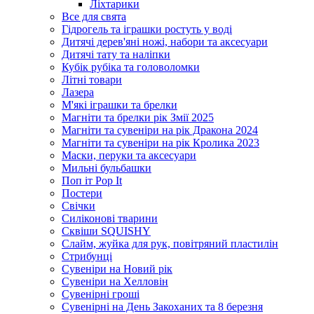
Ліхтарики
Все для свята
Гідрогель та іграшки ростуть у воді
Дитячі дерев'яні ножі, набори та аксесуари
Дитячі тату та наліпки
Кубік рубіка та головоломки
Літні товари
Лазера
М'які іграшки та брелки
Магніти та брелки рік Змії 2025
Магніти та сувеніри на рік Дракона 2024
Магніти та сувеніри на рік Кролика 2023
Маски, перуки та аксесуари
Мильні бульбашки
Поп іт Pop It
Постери
Свічки
Силіконові тварини
Сквіши SQUISHY
Слайм, жуйка для рук, повітряний пластилін
Стрибунці
Сувеніри на Новий рік
Сувеніри на Хелловін
Сувенірні гроші
Сувенірні на День Закоханих та 8 березня