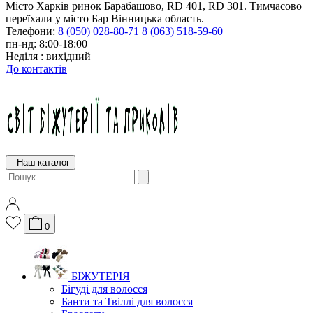
Місто Харків ринок Барабашово, RD 401, RD 301. Тимчасово
переїхали у місто Бар Вінницька область.
Телефони:
8 (050) 028-80-71
8 (063) 518-59-60
пн-нд: 8:00-18:00
Неділя : вихідний
До контактів
Наш каталог
0
БІЖУТЕРІЯ
Бігуді для волосся
Банти та Твіллі для волосся