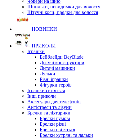
Чокери на шию
Шпильки, невидимки для волосся
Штучні коси, прядки для волосся
НОВИНКИ
ПРИКОЛИ
Іграшки
Бейблейди BeyBlade
Дитячі конструктори
Дитячі машинки
Ляльки
Різні іграшки
Фігурки героїв
Іграшки світяться
Інші приколи
Аксесуари для телефонів
Антістреси та лізуни
Брелки та ліхтарики
Брелки гумові
Брелки різні
Брелки світяться
Брелки хутряні та ляльки