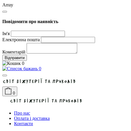
Array
Повідомити про наявність
Ім'я
Електронна пошта
Коментарій
Відправити
0
0
0
Про нас
Оплата і доставка
Контакти