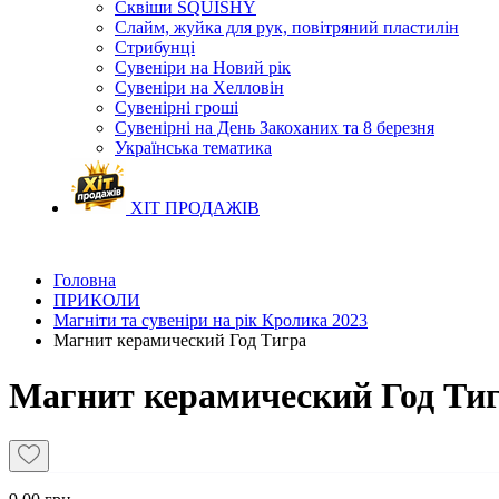
Сквіши SQUISHY
Слайм, жуйка для рук, повітряний пластилін
Стрибунці
Сувеніри на Новий рік
Сувеніри на Хелловін
Сувенірні гроші
Сувенірні на День Закоханих та 8 березня
Українська тематика
ХІТ ПРОДАЖІВ
Головна
ПРИКОЛИ
Магніти та сувеніри на рік Кролика 2023
Магнит керамический Год Тигра
Магнит керамический Год Ти