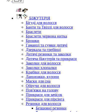
0
БІЖУТЕРІЯ
Бігуді для волосся
Банти та Твіллі для волосся
Браслети
Браслети червона нитка
Брошки
Гаманці та сумки дитячі
Дзеркала та гребінці
Дитячі резинки та заколки
Дитяча біжутерія та прикраси
Заколки для волосся
Заколки хлопалки
Крабіки для волосся
Ланцюжки, кулони
Маски для сна
Обручи для волосся
Пов'язки на голову
Прикраси для зачісок
Прикраси для пірсінга
Резинки для волосся
Безшовні резинки