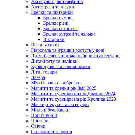
Аксесуари для телефонів
Антістреси та лізуни
Брелки та ліхтарики
Брелки гумові
Брелки різні
Брелки світяться
Брелки хутряні та ляльки
Ліхтарики
Все для свята
Гідрогель та іграшки ростуть у воді
Дитячі дерев'яні ножі, набори та аксесуари
Дитячі тату та наліпки
Кубік рубіка та головоломки
Літні товари
Лазера
М'які іграшки та брелки
Магніти та брелки рік Змії 2025
Магніти та сувеніри на рік Дракона 2024
Магніти та сувеніри на рік Кролика 2023
Маски, перуки та аксесуари
Мильні бульбашки
Поп іт Pop It
Постери
Свічки
Силіконові тварини