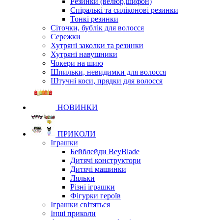
Резинки (велюр,шифон)
Спіралькі та силіконові резинки
Тонкі резинки
Сіточки, бублік для волосся
Сережки
Хутряні заколки та резинки
Хутряні навушники
Чокери на шию
Шпильки, невидимки для волосся
Штучні коси, прядки для волосся
НОВИНКИ
ПРИКОЛИ
Іграшки
Бейблейди BeyBlade
Дитячі конструктори
Дитячі машинки
Ляльки
Різні іграшки
Фігурки героїв
Іграшки світяться
Інші приколи