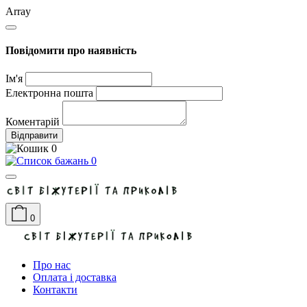
Array
Повідомити про наявність
Ім'я
Електронна пошта
Коментарій
Відправити
0
0
0
Про нас
Оплата і доставка
Контакти