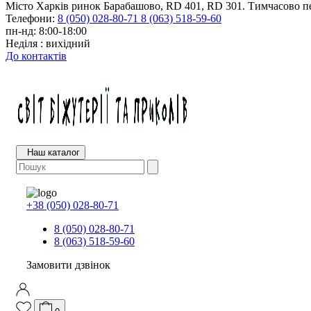
Місто Харків ринок Барабашово, RD 401, RD 301. Тимчасово пе
Телефони:
8 (050) 028-80-71
8 (063) 518-59-60
пн-нд: 8:00-18:00
Неділя : вихідний
До контактів
Наш каталог
+38 (050) 028-80-71
8 (050) 028-80-71
8 (063) 518-59-60
Замовити дзвінок