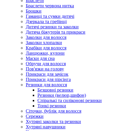
Браслети
Браслети червона нитка
Брошки
Гаманці та сумки дитячі
Дзеркала та гребінці
Дитячі резинки та заколки
Дитяча біжутерія та прикраси
Заколки для волосся
Заколки хлопалки
Крабіки для волосся
Ланцюжки, кулони
Маски для сна
Обручи для волосся
Пов'язки на голову
Прикраси для зачісок
Прикраси для пірсінга
Резинки для волосся
Безшовні резинки
Резинки (велюр,шифон)
Спіралькі та силіконові резинки
Тонкі резинки
Сіточки, бублік для волосся
Сережки
Хутряні заколки та резинки
Хутряні навушники