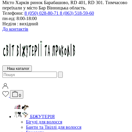
Місто Харків ринок Барабашово, RD 401, RD 301. Тимчасово
переїхали у місто Бар Вінницька область.
Телефони:
8 (050) 028-80-71
8 (063) 518-59-60
пн-нд: 8:00-18:00
Неділя : вихідний
До контактів
Наш каталог
0
БІЖУТЕРІЯ
Бігуді для волосся
Банти та Твіллі для волосся