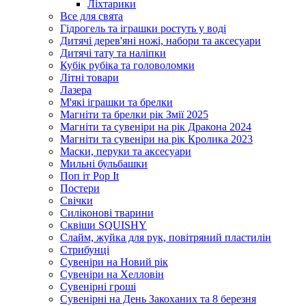
Ліхтарики
Все для свята
Гідрогель та іграшки ростуть у воді
Дитячі дерев'яні ножі, набори та аксесуари
Дитячі тату та наліпки
Кубік рубіка та головоломки
Літні товари
Лазера
М'які іграшки та брелки
Магніти та брелки рік Змії 2025
Магніти та сувеніри на рік Дракона 2024
Магніти та сувеніри на рік Кролика 2023
Маски, перуки та аксесуари
Мильні бульбашки
Поп іт Pop It
Постери
Свічки
Силіконові тварини
Сквіши SQUISHY
Слайм, жуйка для рук, повітряний пластилін
Стрибунці
Сувеніри на Новий рік
Сувеніри на Хелловін
Сувенірні гроші
Сувенірні на День Закоханих та 8 березня