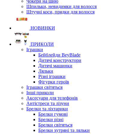
Чокери на шию
Шпильки, невидимки для волосся
Штучні коси, прядки для волосся
НОВИНКИ
ПРИКОЛИ
Іграшки
Бейблейди BeyBlade
Дитячі конструктори
Дитячі машинки
Ляльки
Різні іграшки
Фігурки героїв
Іграшки світяться
Інші приколи
Аксесуари для телефонів
Антістреси та лізуни
Брелки та ліхтарики
Брелки гумові
Брелки різні
Брелки світяться
Брелки хутряні та ляльки