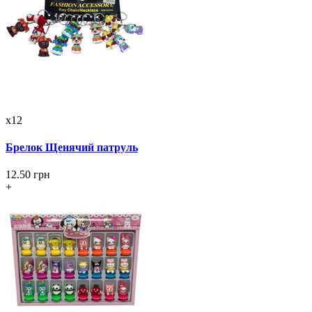
x12
Брелок Щенячий патруль
12.50 грн
+