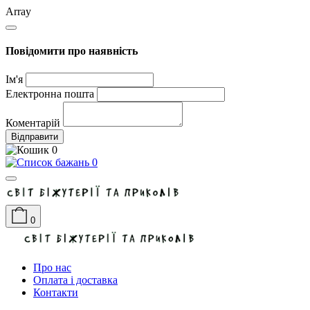
Array
Повідомити про наявність
Ім'я
Електронна пошта
Коментарій
Відправити
0
0
0
Про нас
Оплата і доставка
Контакти