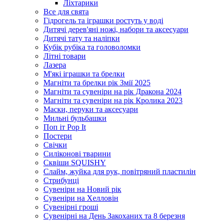
Ліхтарики
Все для свята
Гідрогель та іграшки ростуть у воді
Дитячі дерев'яні ножі, набори та аксесуари
Дитячі тату та наліпки
Кубік рубіка та головоломки
Літні товари
Лазера
М'які іграшки та брелки
Магніти та брелки рік Змії 2025
Магніти та сувеніри на рік Дракона 2024
Магніти та сувеніри на рік Кролика 2023
Маски, перуки та аксесуари
Мильні бульбашки
Поп іт Pop It
Постери
Свічки
Силіконові тварини
Сквіши SQUISHY
Слайм, жуйка для рук, повітряний пластилін
Стрибунці
Сувеніри на Новий рік
Сувеніри на Хелловін
Сувенірні гроші
Сувенірні на День Закоханих та 8 березня