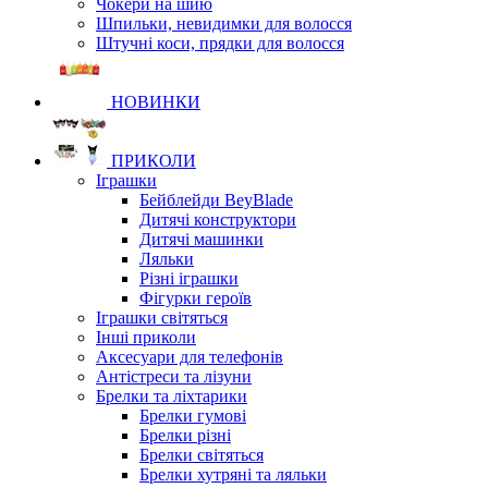
Чокери на шию
Шпильки, невидимки для волосся
Штучні коси, прядки для волосся
НОВИНКИ
ПРИКОЛИ
Іграшки
Бейблейди BeyBlade
Дитячі конструктори
Дитячі машинки
Ляльки
Різні іграшки
Фігурки героїв
Іграшки світяться
Інші приколи
Аксесуари для телефонів
Антістреси та лізуни
Брелки та ліхтарики
Брелки гумові
Брелки різні
Брелки світяться
Брелки хутряні та ляльки