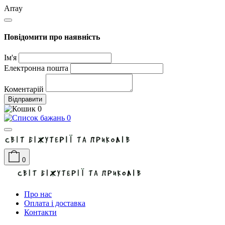
Array
Повідомити про наявність
Ім'я
Електронна пошта
Коментарій
Відправити
0
0
0
Про нас
Оплата і доставка
Контакти