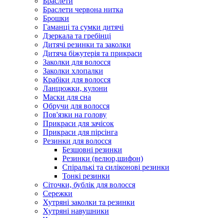
Браслети
Браслети червона нитка
Брошки
Гаманці та сумки дитячі
Дзеркала та гребінці
Дитячі резинки та заколки
Дитяча біжутерія та прикраси
Заколки для волосся
Заколки хлопалки
Крабіки для волосся
Ланцюжки, кулони
Маски для сна
Обручи для волосся
Пов'язки на голову
Прикраси для зачісок
Прикраси для пірсінга
Резинки для волосся
Безшовні резинки
Резинки (велюр,шифон)
Спіралькі та силіконові резинки
Тонкі резинки
Сіточки, бублік для волосся
Сережки
Хутряні заколки та резинки
Хутряні навушники