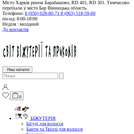
Місто Харків ринок Барабашово, RD 401, RD 301. Тимчасово
переїхали у місто Бар Вінницька область.
Телефони:
8 (050) 028-80-71
8 (063) 518-59-60
пн-нд: 8:00-18:00
Неділя : вихідний
До контактів
Наш каталог
0
БІЖУТЕРІЯ
Бігуді для волосся
Банти та Твіллі для волосся