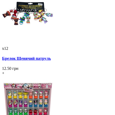
x12
Брелок Щенячий патруль
12.50 грн
+