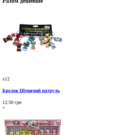
Разом дешевше
x12
Брелок Щенячий патруль
12.50 грн
+