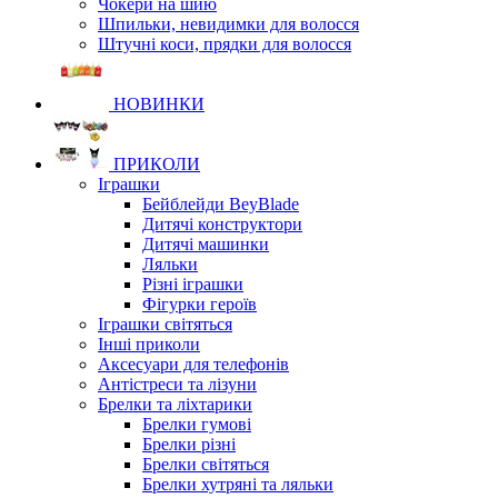
Чокери на шию
Шпильки, невидимки для волосся
Штучні коси, прядки для волосся
НОВИНКИ
ПРИКОЛИ
Іграшки
Бейблейди BeyBlade
Дитячі конструктори
Дитячі машинки
Ляльки
Різні іграшки
Фігурки героїв
Іграшки світяться
Інші приколи
Аксесуари для телефонів
Антістреси та лізуни
Брелки та ліхтарики
Брелки гумові
Брелки різні
Брелки світяться
Брелки хутряні та ляльки