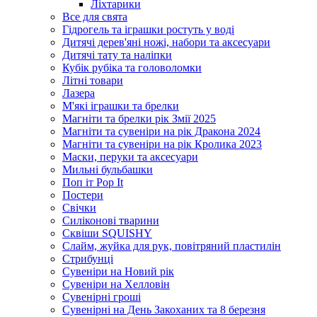
Ліхтарики
Все для свята
Гідрогель та іграшки ростуть у воді
Дитячі дерев'яні ножі, набори та аксесуари
Дитячі тату та наліпки
Кубік рубіка та головоломки
Літні товари
Лазера
М'які іграшки та брелки
Магніти та брелки рік Змії 2025
Магніти та сувеніри на рік Дракона 2024
Магніти та сувеніри на рік Кролика 2023
Маски, перуки та аксесуари
Мильні бульбашки
Поп іт Pop It
Постери
Свічки
Силіконові тварини
Сквіши SQUISHY
Слайм, жуйка для рук, повітряний пластилін
Стрибунці
Сувеніри на Новий рік
Сувеніри на Хелловін
Сувенірні гроші
Сувенірні на День Закоханих та 8 березня