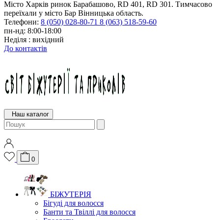
Місто Харків ринок Барабашово, RD 401, RD 301. Тимчасово
переїхали у місто Бар Вінницька область.
Телефони:
8 (050) 028-80-71
8 (063) 518-59-60
пн-нд: 8:00-18:00
Неділя : вихідний
До контактів
Наш каталог
0
БІЖУТЕРІЯ
Бігуді для волосся
Банти та Твіллі для волосся