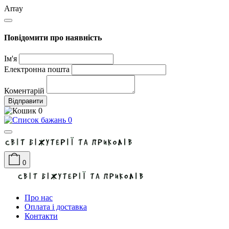
Array
Повідомити про наявність
Ім'я
Електронна пошта
Коментарій
Відправити
0
0
0
Про нас
Оплата і доставка
Контакти