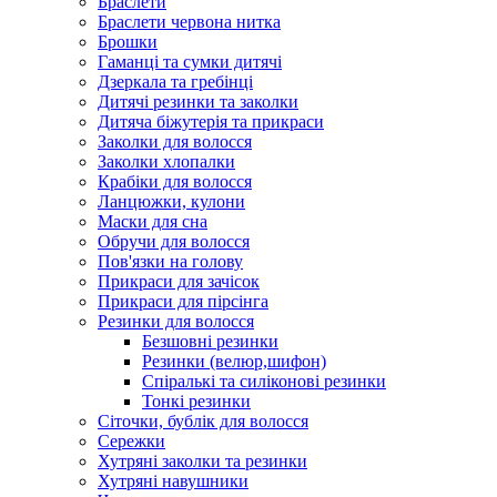
Браслети
Браслети червона нитка
Брошки
Гаманці та сумки дитячі
Дзеркала та гребінці
Дитячі резинки та заколки
Дитяча біжутерія та прикраси
Заколки для волосся
Заколки хлопалки
Крабіки для волосся
Ланцюжки, кулони
Маски для сна
Обручи для волосся
Пов'язки на голову
Прикраси для зачісок
Прикраси для пірсінга
Резинки для волосся
Безшовні резинки
Резинки (велюр,шифон)
Спіралькі та силіконові резинки
Тонкі резинки
Сіточки, бублік для волосся
Сережки
Хутряні заколки та резинки
Хутряні навушники