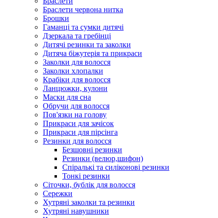
Браслети
Браслети червона нитка
Брошки
Гаманці та сумки дитячі
Дзеркала та гребінці
Дитячі резинки та заколки
Дитяча біжутерія та прикраси
Заколки для волосся
Заколки хлопалки
Крабіки для волосся
Ланцюжки, кулони
Маски для сна
Обручи для волосся
Пов'язки на голову
Прикраси для зачісок
Прикраси для пірсінга
Резинки для волосся
Безшовні резинки
Резинки (велюр,шифон)
Спіралькі та силіконові резинки
Тонкі резинки
Сіточки, бублік для волосся
Сережки
Хутряні заколки та резинки
Хутряні навушники