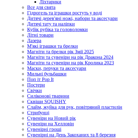
Ліхтарики
Все для свята
Гідрогель та іграшки ростуть у воді
Дитячі дерев'яні ножі, набори та аксесуари
Дитячі тату та наліпки
Кубік рубіка та головоломки
Літні товари
Лазера
М'які іграшки та брелки
Магніти та брелки рік Змії 2025
Магніти та сувеніри на рік Дракона 2024
Магніти та сувеніри на рік Кролика 2023
Маски, перуки та аксесуари
Мильні бульбашки
Поп іт Pop It
Постери
Свічки
Силіконові тварини
Сквіши SQUISHY
Слайм, жуйка для рук, повітряний пластилін
Стрибунці
Сувеніри на Новий рік
Сувеніри на Хелловін
Сувенірні гроші
Сувенірні на День Закоханих та 8 березня