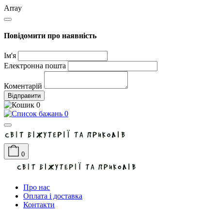
Array
Повідомити про наявність
Ім'я
Електронна пошта
Коментарій
Відправити
0
0
0
Про нас
Оплата і доставка
Контакти