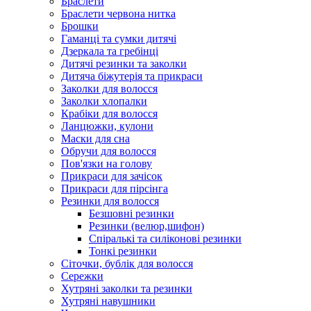
Браслети
Браслети червона нитка
Брошки
Гаманці та сумки дитячі
Дзеркала та гребінці
Дитячі резинки та заколки
Дитяча біжутерія та прикраси
Заколки для волосся
Заколки хлопалки
Крабіки для волосся
Ланцюжки, кулони
Маски для сна
Обручи для волосся
Пов'язки на голову
Прикраси для зачісок
Прикраси для пірсінга
Резинки для волосся
Безшовні резинки
Резинки (велюр,шифон)
Спіралькі та силіконові резинки
Тонкі резинки
Сіточки, бублік для волосся
Сережки
Хутряні заколки та резинки
Хутряні навушники