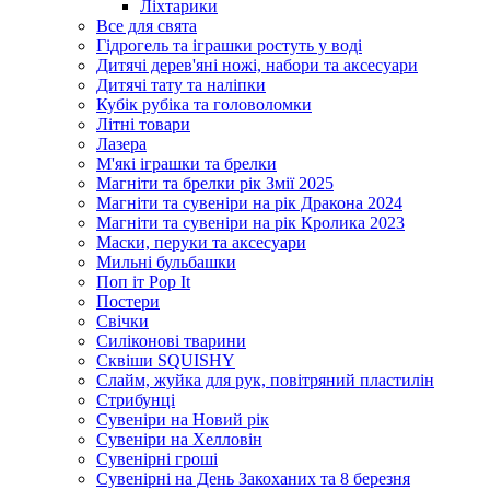
Ліхтарики
Все для свята
Гідрогель та іграшки ростуть у воді
Дитячі дерев'яні ножі, набори та аксесуари
Дитячі тату та наліпки
Кубік рубіка та головоломки
Літні товари
Лазера
М'які іграшки та брелки
Магніти та брелки рік Змії 2025
Магніти та сувеніри на рік Дракона 2024
Магніти та сувеніри на рік Кролика 2023
Маски, перуки та аксесуари
Мильні бульбашки
Поп іт Pop It
Постери
Свічки
Силіконові тварини
Сквіши SQUISHY
Слайм, жуйка для рук, повітряний пластилін
Стрибунці
Сувеніри на Новий рік
Сувеніри на Хелловін
Сувенірні гроші
Сувенірні на День Закоханих та 8 березня