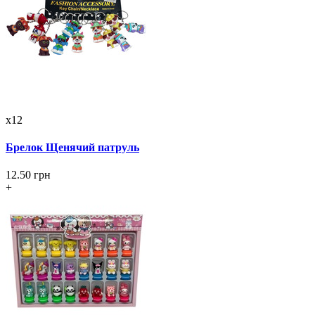
x12
Брелок Щенячий патруль
12.50 грн
+