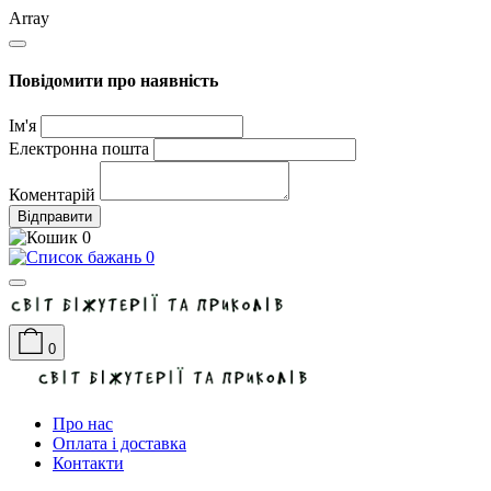
Array
Повідомити про наявність
Ім'я
Електронна пошта
Коментарій
Відправити
0
0
0
Про нас
Оплата і доставка
Контакти