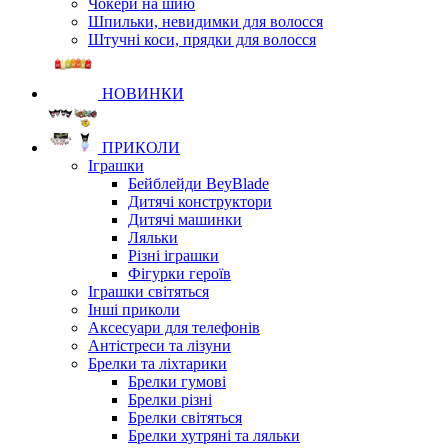
Чокери на шию
Шпильки, невидимки для волосся
Штучні коси, прядки для волосся
НОВИНКИ
ПРИКОЛИ
Іграшки
Бейблейди BeyBlade
Дитячі конструктори
Дитячі машинки
Ляльки
Різні іграшки
Фігурки героїв
Іграшки світяться
Інші приколи
Аксесуари для телефонів
Антістреси та лізуни
Брелки та ліхтарики
Брелки гумові
Брелки різні
Брелки світяться
Брелки хутряні та ляльки