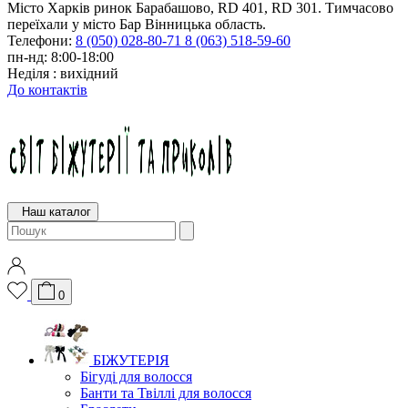
Місто Харків ринок Барабашово, RD 401, RD 301. Тимчасово
переїхали у місто Бар Вінницька область.
Телефони:
8 (050) 028-80-71
8 (063) 518-59-60
пн-нд: 8:00-18:00
Неділя : вихідний
До контактів
Наш каталог
0
БІЖУТЕРІЯ
Бігуді для волосся
Банти та Твіллі для волосся