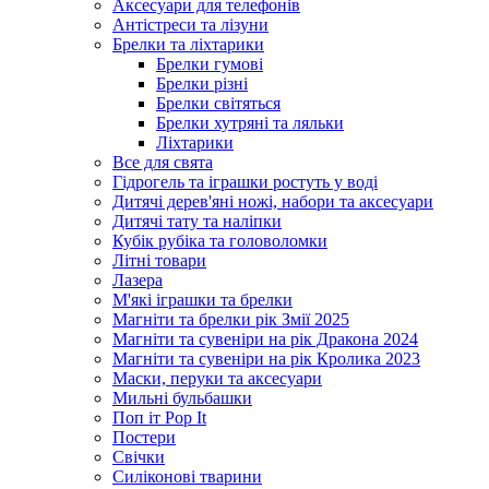
Аксесуари для телефонів
Антістреси та лізуни
Брелки та ліхтарики
Брелки гумові
Брелки різні
Брелки світяться
Брелки хутряні та ляльки
Ліхтарики
Все для свята
Гідрогель та іграшки ростуть у воді
Дитячі дерев'яні ножі, набори та аксесуари
Дитячі тату та наліпки
Кубік рубіка та головоломки
Літні товари
Лазера
М'які іграшки та брелки
Магніти та брелки рік Змії 2025
Магніти та сувеніри на рік Дракона 2024
Магніти та сувеніри на рік Кролика 2023
Маски, перуки та аксесуари
Мильні бульбашки
Поп іт Pop It
Постери
Свічки
Силіконові тварини