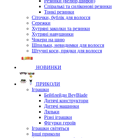
Резинки (велюр,шифон)
Спіралькі та силіконові резинки
Тонкі резинки
Сіточки, бублік для волосся
Сережки
Хутряні заколки та резинки
Хутряні навушники
Чокери на шию
Шпильки, невидимки для волосся
Штучні коси, прядки для волосся
НОВИНКИ
ПРИКОЛИ
Іграшки
Бейблейди BeyBlade
Дитячі конструктори
Дитячі машинки
Ляльки
Різні іграшки
Фігурки героїв
Іграшки світяться
Інші приколи