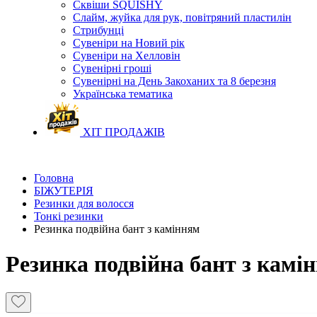
Сквіши SQUISHY
Слайм, жуйка для рук, повітряний пластилін
Стрибунці
Сувеніри на Новий рік
Сувеніри на Хелловін
Сувенірні гроші
Сувенірні на День Закоханих та 8 березня
Українська тематика
ХІТ ПРОДАЖІВ
Головна
БІЖУТЕРІЯ
Резинки для волосся
Тонкі резинки
Резинка подвійна бант з камінням
Резинка подвійна бант з камі