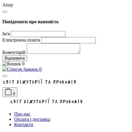
Array
Повідомити про наявність
Ім'я
Електронна пошта
Коментарій
Відправити
0
0
0
Про нас
Оплата і доставка
Контакти