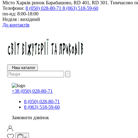
Місто Харків ринок Барабашово, RD 401, RD 301. Тимчасово пе
Телефони:
8 (050) 028-80-71
8 (063) 518-59-60
пн-нд: 8:00-18:00
Неділя : вихідний
До контактів
Наш каталог
+38 (050) 028-80-71
8 (050) 028-80-71
8 (063) 518-59-60
Замовити дзвінок