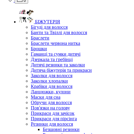
0
БІЖУТЕРІЯ
Бігуді для волосся
Банти та Твіллі для волосся
Браслети
Браслети червона нитка
Брошки
Гаманці та сумки дитячі
Дзеркала та гребінці
Дитячі резинки та заколки
Дитяча біжутерія та прикраси
Заколки для волосся
Заколки хлопалки
Крабіки для волосся
Ланцюжки, кулони
Маски для сна
Обручи для волосся
Пов'язки на голову
Прикраси для зачісок
Прикраси для пірсінга
Резинки для волосся
Безшовні резинки