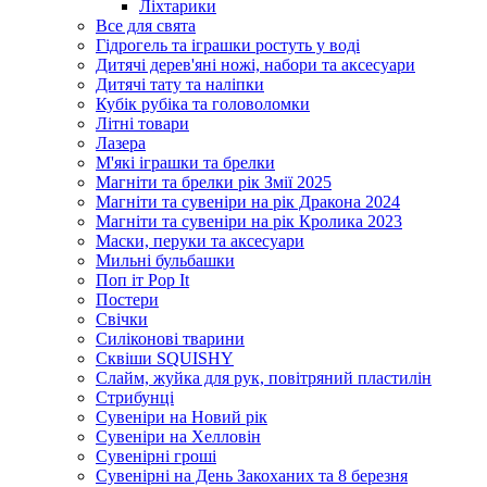
Ліхтарики
Все для свята
Гідрогель та іграшки ростуть у воді
Дитячі дерев'яні ножі, набори та аксесуари
Дитячі тату та наліпки
Кубік рубіка та головоломки
Літні товари
Лазера
М'які іграшки та брелки
Магніти та брелки рік Змії 2025
Магніти та сувеніри на рік Дракона 2024
Магніти та сувеніри на рік Кролика 2023
Маски, перуки та аксесуари
Мильні бульбашки
Поп іт Pop It
Постери
Свічки
Силіконові тварини
Сквіши SQUISHY
Слайм, жуйка для рук, повітряний пластилін
Стрибунці
Сувеніри на Новий рік
Сувеніри на Хелловін
Сувенірні гроші
Сувенірні на День Закоханих та 8 березня