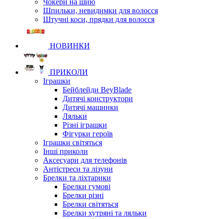
Чокери на шию
Шпильки, невидимки для волосся
Штучні коси, прядки для волосся
НОВИНКИ
ПРИКОЛИ
Іграшки
Бейблейди BeyBlade
Дитячі конструктори
Дитячі машинки
Ляльки
Різні іграшки
Фігурки героїв
Іграшки світяться
Інші приколи
Аксесуари для телефонів
Антістреси та лізуни
Брелки та ліхтарики
Брелки гумові
Брелки різні
Брелки світяться
Брелки хутряні та ляльки