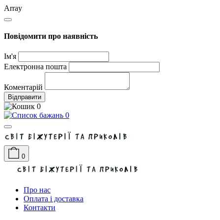
Array
Повідомити про наявність
Ім'я
Електронна пошта
Коментарій
Відправити
0
0
0
Про нас
Оплата і доставка
Контакти