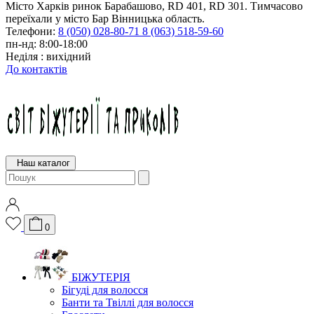
Місто Харків ринок Барабашово, RD 401, RD 301. Тимчасово
переїхали у місто Бар Вінницька область.
Телефони:
8 (050) 028-80-71
8 (063) 518-59-60
пн-нд: 8:00-18:00
Неділя : вихідний
До контактів
Наш каталог
0
БІЖУТЕРІЯ
Бігуді для волосся
Банти та Твіллі для волосся