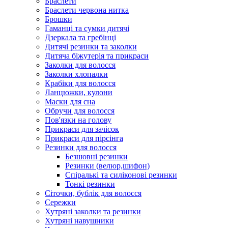
Браслети
Браслети червона нитка
Брошки
Гаманці та сумки дитячі
Дзеркала та гребінці
Дитячі резинки та заколки
Дитяча біжутерія та прикраси
Заколки для волосся
Заколки хлопалки
Крабіки для волосся
Ланцюжки, кулони
Маски для сна
Обручи для волосся
Пов'язки на голову
Прикраси для зачісок
Прикраси для пірсінга
Резинки для волосся
Безшовні резинки
Резинки (велюр,шифон)
Спіралькі та силіконові резинки
Тонкі резинки
Сіточки, бублік для волосся
Сережки
Хутряні заколки та резинки
Хутряні навушники