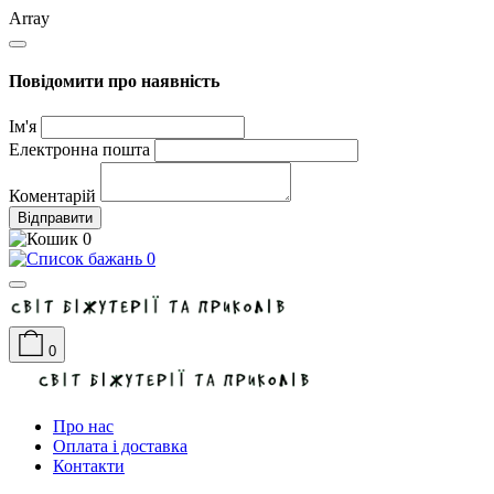
Array
Повідомити про наявність
Ім'я
Електронна пошта
Коментарій
Відправити
0
0
0
Про нас
Оплата і доставка
Контакти