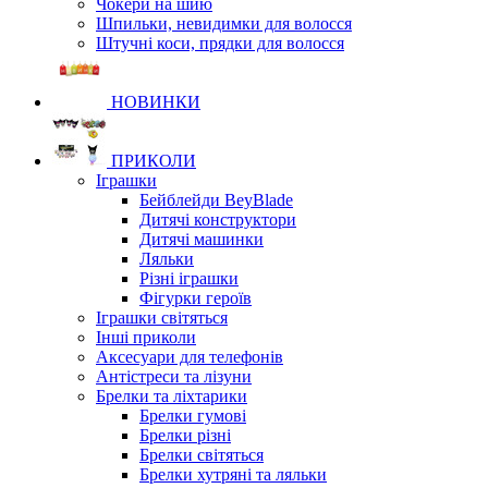
Чокери на шию
Шпильки, невидимки для волосся
Штучні коси, прядки для волосся
НОВИНКИ
ПРИКОЛИ
Іграшки
Бейблейди BeyBlade
Дитячі конструктори
Дитячі машинки
Ляльки
Різні іграшки
Фігурки героїв
Іграшки світяться
Інші приколи
Аксесуари для телефонів
Антістреси та лізуни
Брелки та ліхтарики
Брелки гумові
Брелки різні
Брелки світяться
Брелки хутряні та ляльки