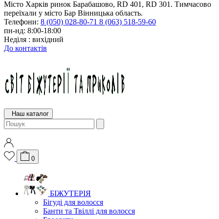
Місто Харків ринок Барабашово, RD 401, RD 301. Тимчасово
переїхали у місто Бар Вінницька область.
Телефони:
8 (050) 028-80-71
8 (063) 518-59-60
пн-нд: 8:00-18:00
Неділя : вихідний
До контактів
Наш каталог
0
БІЖУТЕРІЯ
Бігуді для волосся
Банти та Твіллі для волосся