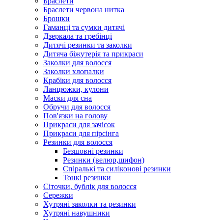
Браслети
Браслети червона нитка
Брошки
Гаманці та сумки дитячі
Дзеркала та гребінці
Дитячі резинки та заколки
Дитяча біжутерія та прикраси
Заколки для волосся
Заколки хлопалки
Крабіки для волосся
Ланцюжки, кулони
Маски для сна
Обручи для волосся
Пов'язки на голову
Прикраси для зачісок
Прикраси для пірсінга
Резинки для волосся
Безшовні резинки
Резинки (велюр,шифон)
Спіралькі та силіконові резинки
Тонкі резинки
Сіточки, бублік для волосся
Сережки
Хутряні заколки та резинки
Хутряні навушники