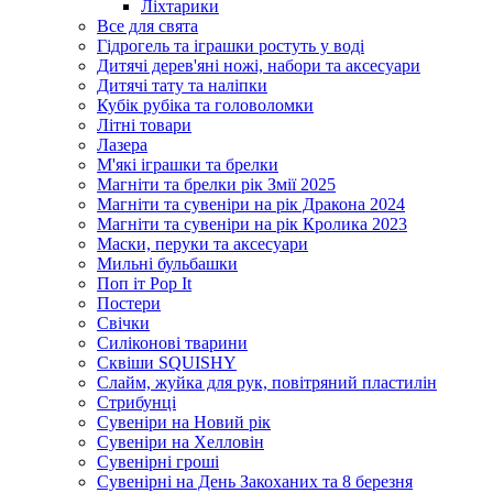
Ліхтарики
Все для свята
Гідрогель та іграшки ростуть у воді
Дитячі дерев'яні ножі, набори та аксесуари
Дитячі тату та наліпки
Кубік рубіка та головоломки
Літні товари
Лазера
М'які іграшки та брелки
Магніти та брелки рік Змії 2025
Магніти та сувеніри на рік Дракона 2024
Магніти та сувеніри на рік Кролика 2023
Маски, перуки та аксесуари
Мильні бульбашки
Поп іт Pop It
Постери
Свічки
Силіконові тварини
Сквіши SQUISHY
Слайм, жуйка для рук, повітряний пластилін
Стрибунці
Сувеніри на Новий рік
Сувеніри на Хелловін
Сувенірні гроші
Сувенірні на День Закоханих та 8 березня