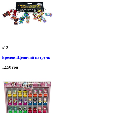
x12
Брелок Щенячий патруль
12.50 грн
+