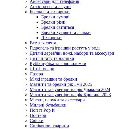
Аксесуари для телефонів
Антістреси та лізуни
Брелки та ліхтарики
Брелки гумові
Брелки різні
Брелки світяться
Брелки хутряні та ляльки
Ліхтарики
Все для свята
Гідрогель та іграшки ростуть у воді
Дитячі дерев'яні ножі, набори та аксесуари
Дитячі тату та наліпки
Кубік рубіка та головоломки
Літні товари
Лазера
М'які іграшки та брелки
Магніти та брелки рік Змії 2025
Магніти та сувеніри на рік Дракона 2024
Магніти та сувеніри на рік Кролика 2023
Маски, перуки та аксесуари
Мильні бульбашки
Поп іт Pop It
Постери
Свічки
Силіконові тварини