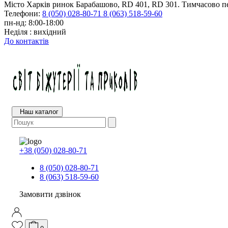
Місто Харків ринок Барабашово, RD 401, RD 301. Тимчасово пе
Телефони:
8 (050) 028-80-71
8 (063) 518-59-60
пн-нд: 8:00-18:00
Неділя : вихідний
До контактів
Наш каталог
+38 (050) 028-80-71
8 (050) 028-80-71
8 (063) 518-59-60
Замовити дзвінок