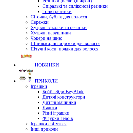
Резинки (велюр,шифон)
Спіралькі та силіконові резинки
Тонкі резинки
Сіточки, бублік для волосся
Сережки
Хутряні заколки та резинки
Хутряні навушники
Чокери на шию
Шпильки, невидимки для волосся
Штучні коси, прядки для волосся
НОВИНКИ
ПРИКОЛИ
Іграшки
Бейблейди BeyBlade
Дитячі конструктори
Дитячі машинки
Ляльки
Різні іграшки
Фігурки героїв
Іграшки світяться
Інші приколи