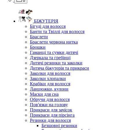
0
БІЖУТЕРІЯ
Бігуді для волосся
Банти та Твіллі для волосся
Браслети
Браслети червона нитка
Брошки
Гаманці та сумки дитячі
Дзеркала та гребінці
Дитячі резинки та заколки
Дитяча біжутерія та прикраси
Заколки для волосся
Заколки хлопалки
Крабіки для волосся
Ланцюжки, кулони
Маски для сна
Обручи для волосся
Пов'язки на голову
Прикраси для зачісок
Прикраси для пірсінга
Резинки для волосся
Безшовні резинки