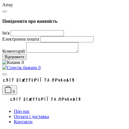
Array
Повідомити про наявність
Ім'я
Електронна пошта
Коментарій
Відправити
0
0
0
Про нас
Оплата і доставка
Контакти