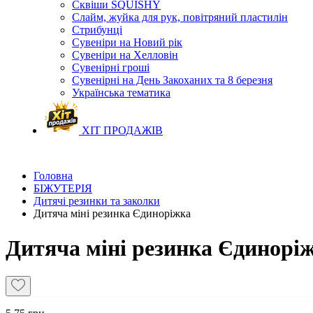
Сквіши SQUISHY
Слайм, жуйка для рук, повітряний пластилін
Стрибунці
Сувеніри на Новий рік
Сувеніри на Хелловін
Сувенірні гроші
Сувенірні на День Закоханих та 8 березня
Українська тематика
ХІТ ПРОДАЖІВ
Головна
БІЖУТЕРІЯ
Дитячі резинки та заколки
Дитяча міні резинка Єдиноріжка
Дитяча міні резинка Єдинорі