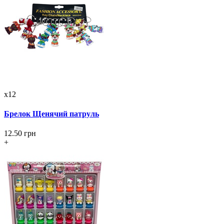
x12
Брелок Щенячий патруль
12.50 грн
+