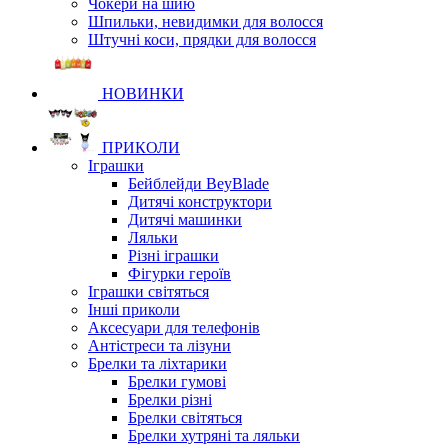
Чокери на шию
Шпильки, невидимки для волосся
Штучні коси, прядки для волосся
НОВИНКИ
ПРИКОЛИ
Іграшки
Бейблейди BeyBlade
Дитячі конструктори
Дитячі машинки
Ляльки
Різні іграшки
Фігурки героїв
Іграшки світяться
Інші приколи
Аксесуари для телефонів
Антістреси та лізуни
Брелки та ліхтарики
Брелки гумові
Брелки різні
Брелки світяться
Брелки хутряні та ляльки