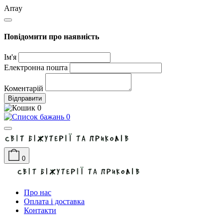
Array
Повідомити про наявність
Ім'я
Електронна пошта
Коментарій
Відправити
0
0
0
Про нас
Оплата і доставка
Контакти