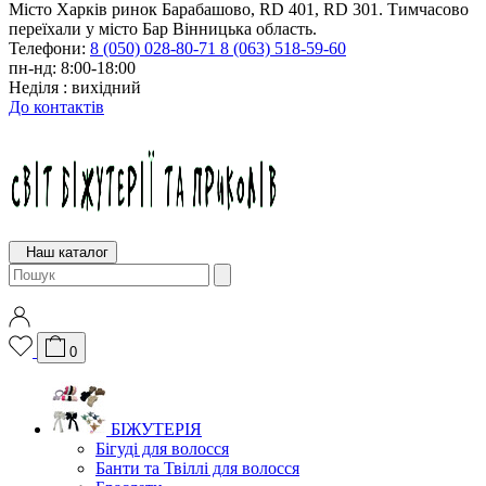
Місто Харків ринок Барабашово, RD 401, RD 301. Тимчасово
переїхали у місто Бар Вінницька область.
Телефони:
8 (050) 028-80-71
8 (063) 518-59-60
пн-нд: 8:00-18:00
Неділя : вихідний
До контактів
Наш каталог
0
БІЖУТЕРІЯ
Бігуді для волосся
Банти та Твіллі для волосся