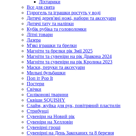
Ліхтарики
Все для свята
Гідрогель та іграшки ростуть у воді
Дитячі дерев'яні ножі, набори та аксесуари
Дитячі тату та наліпки
Кубік рубіка та головоломки
Літні товари
Лазера
М'які іграшки та брелки
Магніти та брелки рік Змії 2025
Магніти та сувеніри на рік Дракона 2024
Магніти та сувеніри на рік Кролика 2023
Маски, перуки та аксесуари
Мильні бульбашки
Поп іт Pop It
Постери
Свічки
Силіконові тварини
Сквіши SQUISHY
Слайм, жуйка для рук, повітряний пластилін
Стрибунці
Сувеніри на Новий рік
Сувеніри на Хелловін
Сувенірні гроші
Сувенірні на День Закоханих та 8 березня