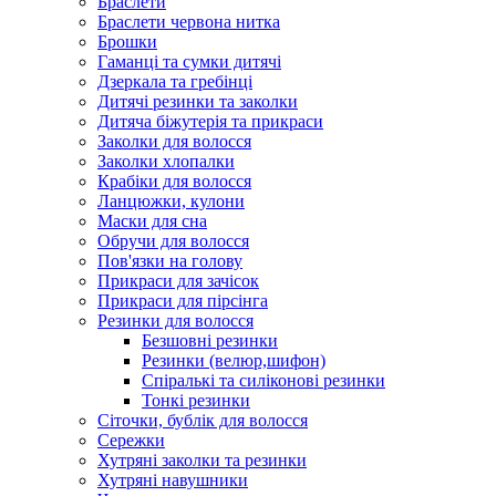
Браслети
Браслети червона нитка
Брошки
Гаманці та сумки дитячі
Дзеркала та гребінці
Дитячі резинки та заколки
Дитяча біжутерія та прикраси
Заколки для волосся
Заколки хлопалки
Крабіки для волосся
Ланцюжки, кулони
Маски для сна
Обручи для волосся
Пов'язки на голову
Прикраси для зачісок
Прикраси для пірсінга
Резинки для волосся
Безшовні резинки
Резинки (велюр,шифон)
Спіралькі та силіконові резинки
Тонкі резинки
Сіточки, бублік для волосся
Сережки
Хутряні заколки та резинки
Хутряні навушники